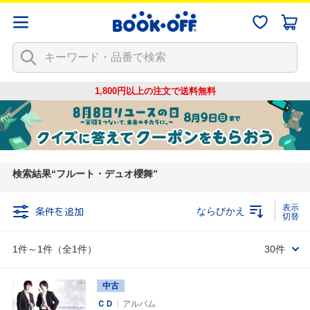
1,800円以上の注文で
送料無料
検索結果
フルート・デュオ櫻舞
条件を追加
ならびかえ
1件～1件（全1件）
30件
中古
ＣＤ
アルバム