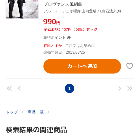
プロヴァンス風組曲
フルート・デュオ櫻舞,山内豊瑞(fl),白石法久(fl)
¥990
円
定価より2,107円（68%）おトク
獲得ポイント 9P
在庫わずか
ご注文はお早めに
発売年月日：2013/03/25
カートへ追加
1
トップ
商品一覧
検索結果の関連商品