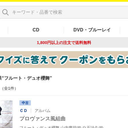
CD
DVD・ブルーレイ
1,800円以上の注文で
送料無料
果
フルート・デュオ櫻舞
件（全1件）
中古
ＣＤ
アルバム
プロヴァンス風組曲
フルート・デュオ櫻舞,山内豊瑞(fl),白石法久(fl)