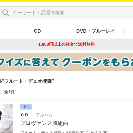
CD
DVD・ブルーレイ
1,800円以上の注文で
送料無料
果
フルート・デュオ櫻舞
件（全1件）
中古
ＣＤ
アルバム
プロヴァンス風組曲
フルート・デュオ櫻舞,山内豊瑞(fl),白石法久(fl)