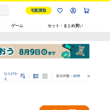
宅配買取
ゲーム
セット・まとめ買い
ならびか
表示件数：
60件
え