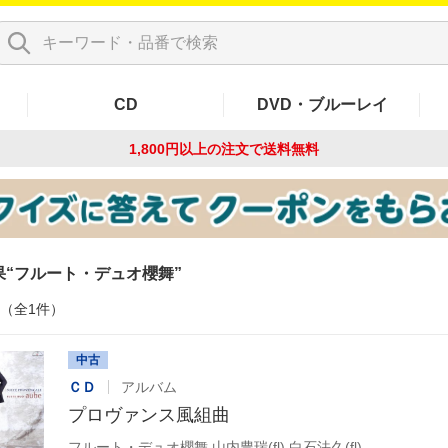
CD
DVD・ブルーレイ
1,800円以上の注文で
送料無料
果
フルート・デュオ櫻舞
件（全1件）
中古
ＣＤ
アルバム
プロヴァンス風組曲
フルート・デュオ櫻舞,山内豊瑞(fl),白石法久(fl)