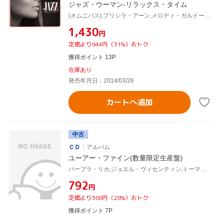
ジャズ・ウーマン-リラックス・タイム
(オムニバス),プリシラ・アーン,メロディ・ガルドー,バーブラ・リカ,ブロッサム・ディアリー,akiko,マデリン・ペルー,ガブリエル・グッドマン
¥1,430
円
定価より644円（31%）おトク
獲得ポイント 13P
在庫あり
発売年月日：2014/03/26
カートへ追加
中古
ＣＤ
アルバム
ユーアー・ファイン(数量限定生産盤)
バーブラ・リカ,ジョエル・ヴィセンティン,トーマス・オ・レイリー・フレミング,マーク・ロジャース,ウィリアム・フィッシャー,コレーン・アレン,アリソン・ヤング,フェリシティ・ウィリアムス
¥792
円
定価より308円（28%）おトク
獲得ポイント 7P