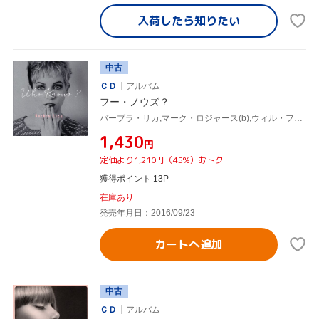
入荷したら
知りたい
中古
ＣＤ
アルバム
フー・ノウズ？
バーブラ・リカ,マーク・ロジャース(b),ウィル・フィシャー(ds),ジョエル・ヴィセンティン(p、key、acc),ルー・ポマンティ(key、p),ジェイムス・ブライアン(g),トム・フレミング(g),レグ・シュワッガー(g)
¥1,430
円
定価より1,210円（45%）おトク
獲得ポイント 13P
在庫あり
発売年月日：2016/09/23
カートへ追加
中古
ＣＤ
アルバム