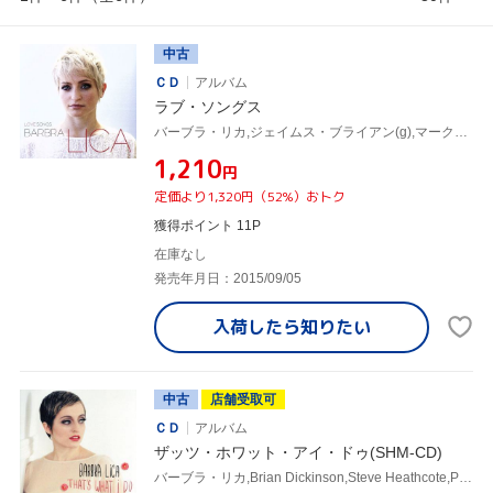
中古
ＣＤ
アルバム
ラブ・ソングス
バーブラ・リカ,ジェイムス・ブライアン(g),マーク・ロジャース(b),ラーネル・ルイス(ds),Lou Pomanti(p、key),Scott Alexander(b),マーク・ケルソー(ds),レグ・シュワッガー(g)
¥1,210
円
定価より1,320円（52%）おトク
獲得ポイント 11P
在庫なし
発売年月日：2015/09/05
入荷したら
知りたい
中古
店舗受取可
ＣＤ
アルバム
ザッツ・ホワット・アイ・ドゥ(SHM-CD)
バーブラ・リカ,Brian Dickinson,Steve Heathcote,Paul Novotny,レグ・シュワッガー,Colin Story,Rob Pilch,Joe Sealy