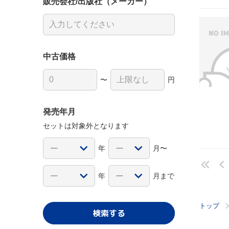
販売会社/出版社（メーカー）
中古価格
〜
円
発売年月
セットは対象外となります
年
月〜
年
月まで
トップ
検索する