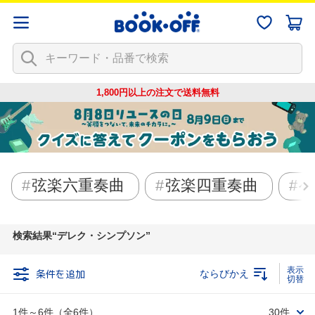
1,800円以上の注文で
送料無料
弦楽六重奏曲
弦楽四重奏曲
ベ
検索結果
デレク・シンプソン
条件を追加
ならびかえ
1件～6件（全6件）
30件