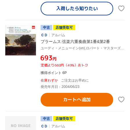
入荷したら
知りたい
中古
店舗受取可
ＣＤ
アルバム
ブラームス:弦楽六重奏曲第1番&第2番
ユーディ・メニューイン(vn),ロバート・マスターズ(vn),セシル・アロノヴィッツ(va),エルンスト・ウォールフィッシュ(va),モーリス・ジャンドロン(vc),デレク・シンプソン(vc)
¥693
円
定価より668円（49%）おトク
獲得ポイント 6P
在庫わずか
ご注文はお早めに
発売年月日：2004/06/23
カートへ追加
中古
店舗受取可
ＣＤ
アルバム