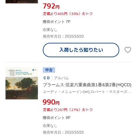
¥792
円
定価より465円（36%）おトク
獲得ポイント 7P
在庫なし
発売年月日：2010/10/20
入荷したら
知りたい
中古
ＣＤ
アルバム
ブラームス:弦楽六重奏曲第1番&第2番(HQCD)
ユーディ・メニューイン(vn),ロバート・マスターズ(vn),セシル・アロノヴィッツ(va),エルンスト・ウォールフィッシュ(va),モーリス・ジャンドロン(vc),デレク・シンプソン(vc)
¥990
円
定価より267円（21%）おトク
獲得ポイント 9P
在庫なし
発売年月日：2010/10/20