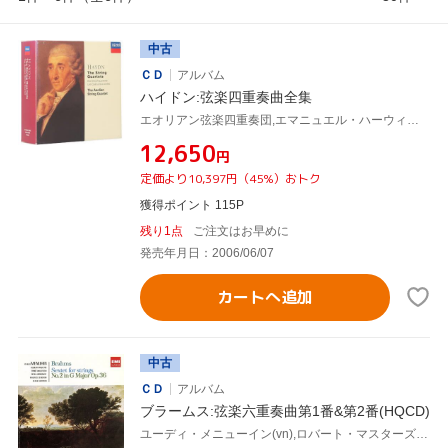
中古
ＣＤ
アルバム
ハイドン:弦楽四重奏曲全集
エオリアン弦楽四重奏団,エマニュエル・ハーウィッツ(vn),レイモンド・キーンリーサイド(vn),マーガレット・メイジャー(va),デレク・シンプソン(vc),ピーター・ピアーズ(語り)
¥12,650
円
定価より10,397円（45%）おトク
獲得ポイント 115P
残り1点
ご注文はお早めに
発売年月日：2006/06/07
カートへ追加
中古
ＣＤ
アルバム
ブラームス:弦楽六重奏曲第1番&第2番(HQCD)
ユーディ・メニューイン(vn),ロバート・マスターズ(vn),セシル・アロノヴィッツ(va),エルンスト・ウォールフィッシュ(va),モーリス・ジャンドロン(vc),デレク・シンプソン(vc)