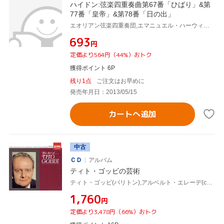
ハイドン:弦楽四重奏曲第67番「ひばり」&第
77番「皇帝」&第78番「日の出」
エオリアン弦楽四重奏団,エマニュエル・ハーウィッツ(vn),レイモンド・キーンリーサイド(vn),マーガレット・メイジャー(va),デレク・シンプソン(vc)
¥693
円
定価より564円（44%）おトク
獲得ポイント 6P
残り1点
ご注文はお早めに
発売年月日：2013/05/15
カートへ追加
中古
ＣＤ
アルバム
ティト・ゴッビの芸術
ティト・ゴッビ(バリトン),アルベルト・エレーデ(cond),フィルハーモニア管弦楽団,ロイ・ジェスン(org),デレク・シンプソン(vc),フレディ・フィリップス(g),アンニバーレ・ビッツェッリ(cond),ローマ国立歌劇場管弦楽団
¥1,760
円
定価より3,478円（66%）おトク