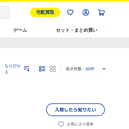
宅配買取
ゲーム
セット・まとめ買い
ならびか
表示件数：
60件
え
入荷したら
知りたい
お気に入り追加