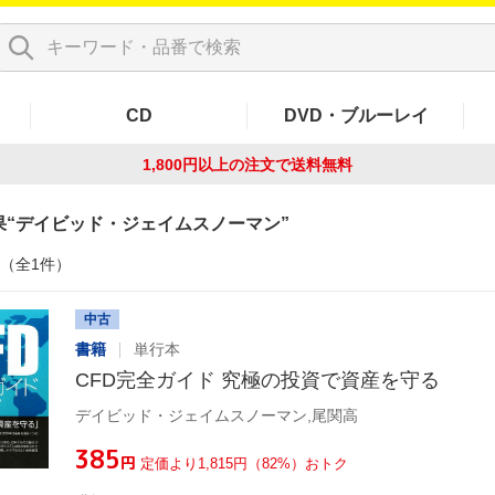
CD
DVD・ブルーレイ
1,800円以上の注文で
送料無料
果
デイビッド・ジェイムスノーマン
件（全1件）
中古
書籍
単行本
CFD完全ガイド 究極の投資で資産を守る
デイビッド・ジェイムスノーマン,尾関高
¥385
円
定価より1,815円（82%）おトク