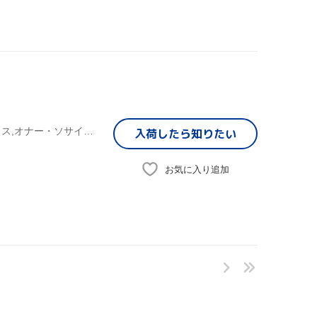
(オムニバス),オールスター・ウィークエンド,セレーナ・ゴメス,オナー・ソサイエティ,ティファニー・ソーントン,ミッチェル・ムッソ,KSM,サヴァンナ
入荷したら
知りたい
お気に入り追加