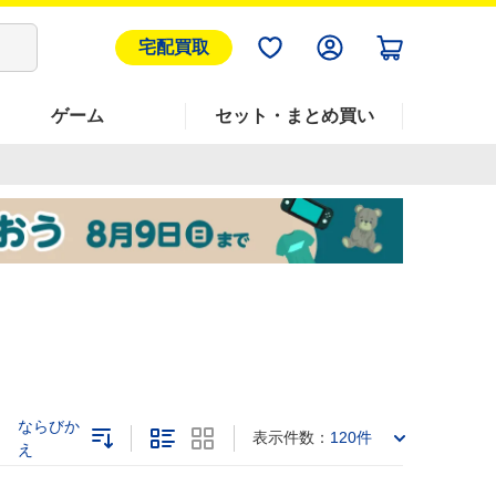
宅配買取
ゲーム
セット・まとめ買い
ならびか
表示件数：
120件
え