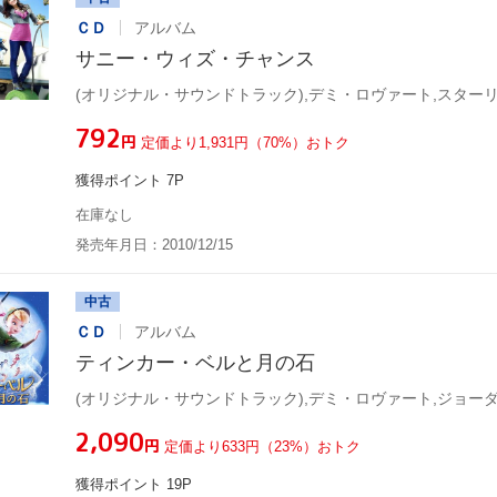
ＣＤ
アルバム
サニー・ウィズ・チャンス
¥792
円
定価より1,931円（70%）おトク
獲得ポイント 7P
在庫なし
発売年月日：2010/12/15
中古
ＣＤ
アルバム
ティンカー・ベルと月の石
¥2,090
円
定価より633円（23%）おトク
獲得ポイント 19P