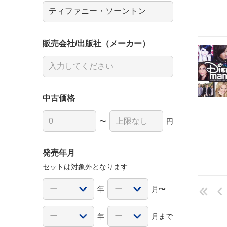
販売会社/出版社（メーカー）
中古価格
〜
円
発売年月
セットは対象外となります
年
月〜
年
月まで