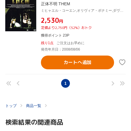
正体不明 THEM
ミヒャエル・コーエン,オリヴィア・ボナミー,ダヴィット・モロー(監督),ザヴィエ・パリュ(監督)
¥2,530
円
定価より2,750円（52%）おトク
獲得ポイント 23P
残り1点
ご注文はお早めに
発売年月日：2008/08/06
カートへ追加
1
トップ
商品一覧
検索結果の関連商品