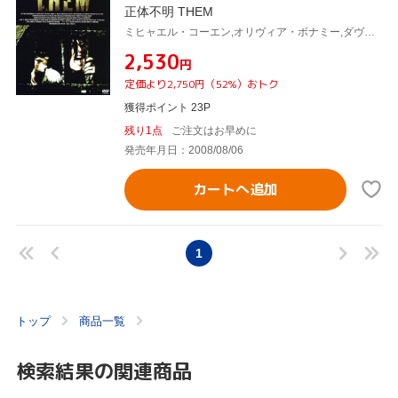
正体不明 THEM
ミヒャエル・コーエン,オリヴィア・ボナミー,ダヴィット・モロー(監督),ザヴィエ・パリュ(監督)
¥2,530
円
定価より2,750円（52%）おトク
獲得ポイント 23P
残り1点
ご注文はお早めに
発売年月日：2008/08/06
カートへ追加
1
トップ
商品一覧
検索結果の関連商品