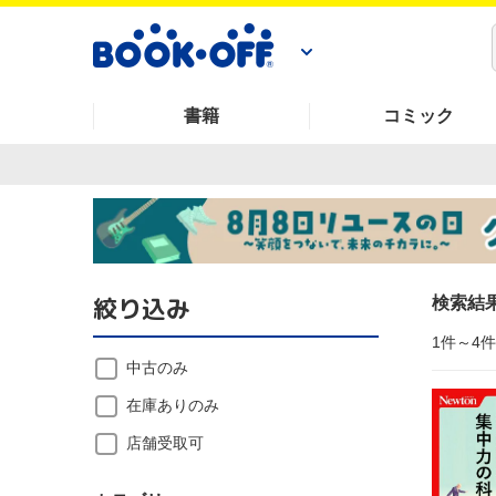
書籍
コミック
絞り込み
検索結
1件～4
中古のみ
在庫ありのみ
店舗受取可