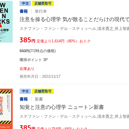
中古
店舗受取可
書籍
単行本
注意を操る心理学 気が散ることだらけの現代
ステファン・ファン・デル・スティッヘル,清水寛之,井上智
¥385
円
定価より1,614円（80%）おトク
550
円
(7/2時点の価格)
獲得ポイント 3P
在庫あり
発売年月日：2021/11/17
中古
店舗受取可
書籍
新書
知覚と注意の心理学 ニュートン新書
ステファン・ファン・デル・スティッヘル,清水寛之,井上智
¥385
円
定価より754円（66%）おトク