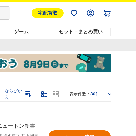
宅配買取
ゲーム
セット・まとめ買い
ならびか
表示件数：
30件
え
ニュートン新書
,清水寛之,井上智義