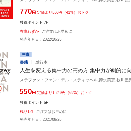
¥770
円
定価より550円（41%）おトク
獲得ポイント 7P
在庫わずか
ご注文はお早めに
発売年月日：2022/10/25
中古
書籍
単行本
人生を変える集中力の高め方 集中力が劇的に
ステファン・ファン・デル・スティッヘル,徳永美恵,枝川義邦
¥550
円
定価より1,249円（69%）おトク
獲得ポイント 5P
残り1点
ご注文はお早めに
発売年月日：2021/09/25