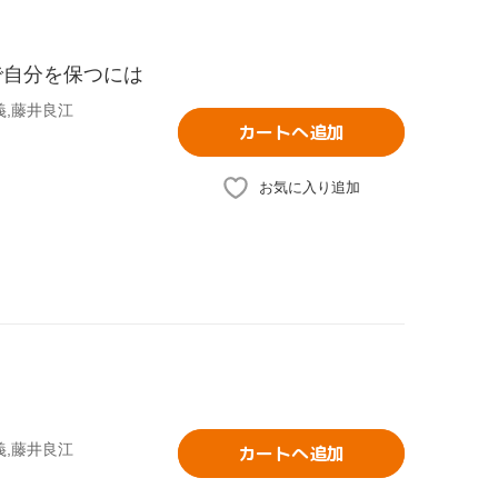
で自分を保つには
義,藤井良江
カートへ追加
お気に入り追加
義,藤井良江
カートへ追加