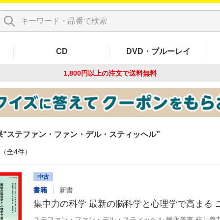
CD
DVD・ブルーレイ
1,800円以上の注文で
送料無料
果
ステファン・ファン・デル・スティッヘル
件（全4件）
中古
書籍
新書
集中力の科学 最新の脳科学と心理学で高まる 
ステファン・ファン・デル・スティッヘル,徳永美恵,枝川義邦