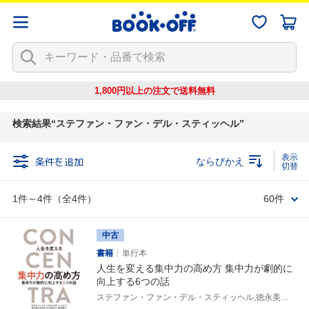
1,800円以上の注文で
送料無料
検索結果
ステファン・ファン・デル・スティッヘル
条件を追加
ならびかえ
1件～4件（全4件）
60件
中古
書籍
単行本
人生を変える集中力の高め方 集中力が劇的に
向上する6つの話
ステファン・ファン・デル・スティッヘル,徳永美恵,枝川義邦,清水寛之,井上智義