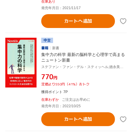
在庫あり
発売年月日：2021/11/17
カートへ追加
中古
書籍
新書
集中力の科学 最新の脳科学と心理学で高まる
ニュートン新書
ステファン・ファン・デル・スティッヘル,徳永美恵,枝川義邦,清水寛之,井上智義
¥770
円
定価より550円（41%）おトク
獲得ポイント 7P
在庫わずか
ご注文はお早めに
発売年月日：2022/10/25
カートへ追加