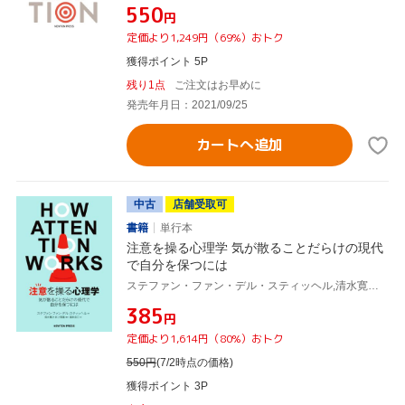
¥550
円
定価より1,249円（69%）おトク
獲得ポイント 5P
残り1点
ご注文はお早めに
発売年月日：2021/09/25
カートへ追加
中古
店舗受取可
書籍
単行本
注意を操る心理学 気が散ることだらけの現代
で自分を保つには
ステファン・ファン・デル・スティッヘル,清水寛之,井上智義,藤井良江
¥385
円
定価より1,614円（80%）おトク
550
円
(7/2時点の価格)
獲得ポイント 3P