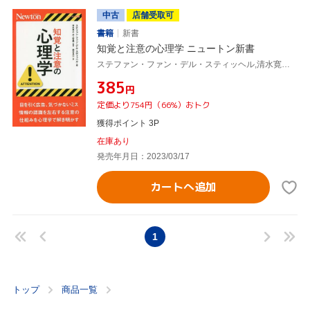
中古
店舗受取可
書籍
新書
知覚と注意の心理学 ニュートン新書
ステファン・ファン・デル・スティッヘル,清水寛之,井上智義,藤井良江
¥385
円
定価より754円（66%）おトク
獲得ポイント 3P
在庫あり
発売年月日：2023/03/17
カートへ追加
1
トップ
商品一覧