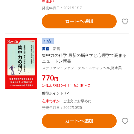
在庫あり
発売年月日：2021/11/17
カートへ追加
中古
書籍
新書
集中力の科学 最新の脳科学と心理学で高まる
ニュートン新書
ステファン・ファン・デル・スティッヘル,徳永美恵,枝川義邦,清水寛之,井上智義
¥770
円
定価より550円（41%）おトク
獲得ポイント 7P
在庫わずか
ご注文はお早めに
発売年月日：2022/10/25
カートへ追加