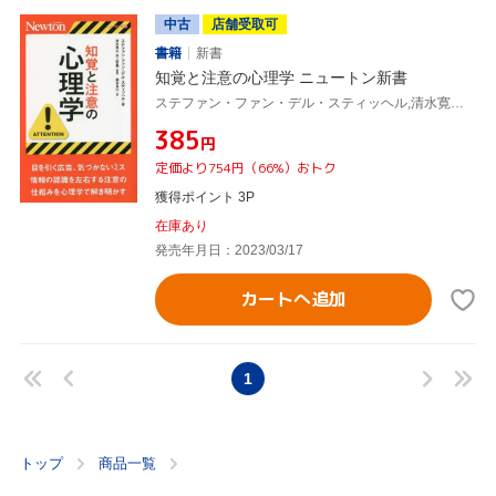
中古
店舗受取可
書籍
新書
知覚と注意の心理学 ニュートン新書
ステファン・ファン・デル・スティッヘル,清水寛之,井上智義,藤井良江
¥385
円
定価より754円（66%）おトク
獲得ポイント 3P
在庫あり
発売年月日：2023/03/17
カートへ追加
1
トップ
商品一覧