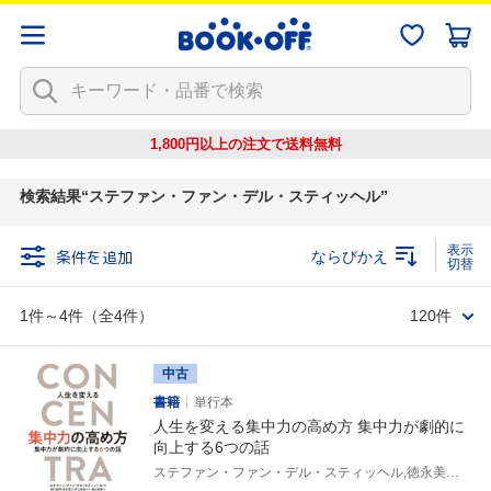
1,800円以上の注文で
送料無料
検索結果
ステファン・ファン・デル・スティッヘル
条件を追加
ならびかえ
1件～4件（全4件）
120件
中古
書籍
単行本
人生を変える集中力の高め方 集中力が劇的に
向上する6つの話
ステファン・ファン・デル・スティッヘル,徳永美恵,枝川義邦,清水寛之,井上智義