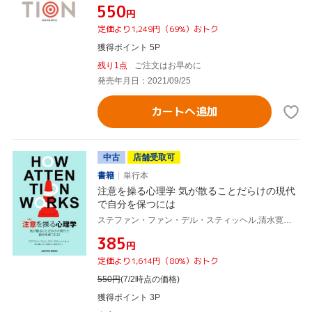
¥550
円
定価より1,249円（69%）おトク
獲得ポイント 5P
残り1点
ご注文はお早めに
発売年月日：2021/09/25
カートへ追加
中古
店舗受取可
書籍
単行本
注意を操る心理学 気が散ることだらけの現代
で自分を保つには
ステファン・ファン・デル・スティッヘル,清水寛之,井上智義,藤井良江
¥385
円
定価より1,614円（80%）おトク
550
円
(7/2時点の価格)
獲得ポイント 3P