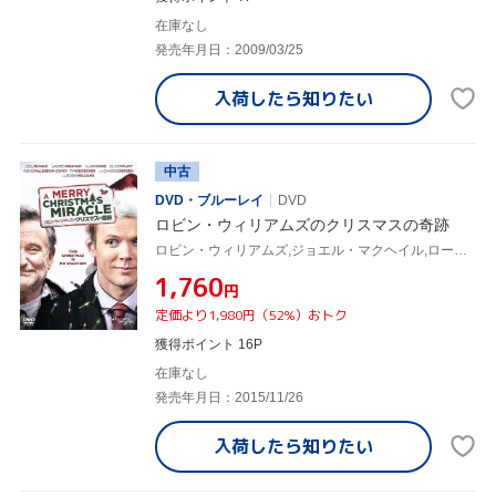
在庫なし
発売年月日：2009/03/25
入荷したら
知りたい
中古
DVD・ブルーレイ
DVD
ロビン・ウィリアムズのクリスマスの奇跡
ロビン・ウィリアムズ,ジョエル・マクヘイル,ローレン・グレアム,トリストラム・シャピーロ(監督)
¥1,760
円
定価より1,980円（52%）おトク
獲得ポイント 16P
在庫なし
発売年月日：2015/11/26
入荷したら
知りたい