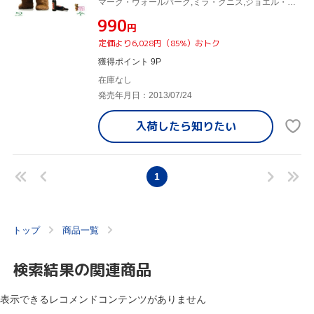
マーク・ウォールバーグ,ミラ・クニス,ジョエル・マクヘイル,セス・マクファーレン(監督、声優)
¥990
円
定価より6,028円（85%）おトク
獲得ポイント 9P
在庫なし
発売年月日：2013/07/24
入荷したら
知りたい
1
トップ
商品一覧
検索結果の関連商品
表示できるレコメンドコンテンツがありません