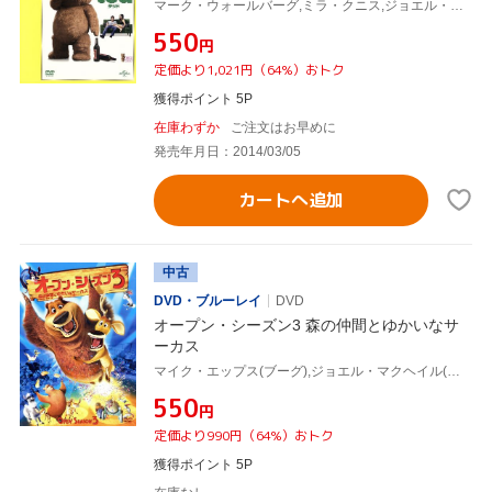
マーク・ウォールバーグ,ミラ・クニス,ジョエル・マクヘイル,セス・マクファーレン(監督、声優),ウォルター・マーフィー(音楽)
¥550
円
定価より1,021円（64%）おトク
獲得ポイント 5P
在庫わずか
ご注文はお早めに
発売年月日：2014/03/05
カートへ追加
中古
DVD・ブルーレイ
DVD
オープン・シーズン3 森の仲間とゆかいなサ
ーカス
マイク・エップス(ブーグ),ジョエル・マクヘイル(エリオット),デイナ・スナイダー(アリステア),ジェフ・カルドーニ(音楽)
¥550
円
定価より990円（64%）おトク
獲得ポイント 5P