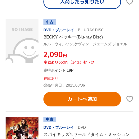
入荷したら
知りたい
中古
DVD・ブルーレイ
BLU-RAY DISC
BECKY ベッキー(Blu-ray Disc)
ルル・ウィルソン,ケヴィン・ジェームズ,ジョエル・マクヘイル,カリー・マーニオン,ジョナサン・ミロ
¥2,090
円
定価より660円（24%）おトク
獲得ポイント 19P
在庫あり
発売年月日：2025/08/06
カートへ追加
中古
DVD・ブルーレイ
DVD
スパイキッズ4:ワールドタイム・ミッション