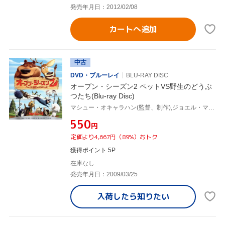
発売年月日：2012/02/08
カートへ追加
中古
DVD・ブルーレイ
BLU-RAY DISC
オープン・シーズン2 ペットVS野生のどうぶ
つたち(Blu-ray Disc)
マシュー・オキャラハン(監督、制作),ジョエル・マクヘイル(エリオット),マイク・エップス(ブーグ),ラミン・ジャワディ(音楽)
¥550
円
定価より4,667円（89%）おトク
獲得ポイント 5P
在庫なし
発売年月日：2009/03/25
入荷したら
知りたい