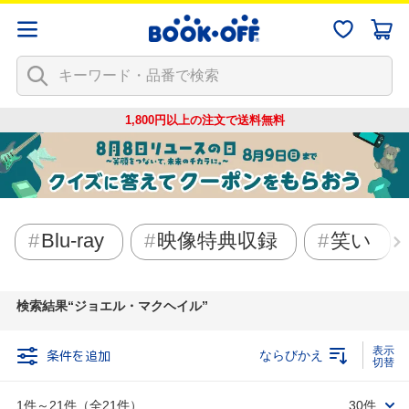
1,800円以上の注文で
送料無料
Blu-ray
映像特典収録
笑い
検索結果
ジョエル・マクヘイル
条件を追加
ならびかえ
1件～21件（全21件）
30件