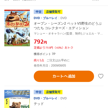
中古
店舗受取可
DVD・ブルーレイ
DVD
オープン・シーズン2 ペットVS野生のどうぶ
つたち コレクターズ・エディション
マシュー・オキャラハン(監督、制作),ジョエル・マクヘイル(エリオット),マイク・エップス(ブーグ),ラミン・ジャワディ(音楽)
¥792
円
定価より759円（48%）おトク
獲得ポイント 7P
残り1点
ご注文はお早めに
発売年月日：2009/08/05
カートへ追加
中古
店舗受取可
DVD・ブルーレイ
DVD
テッド