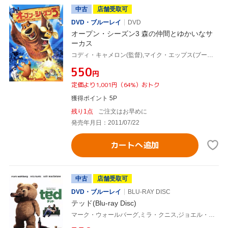
中古
店舗受取可
DVD・ブルーレイ
DVD
オープン・シーズン3 森の仲間とゆかいなサ
ーカス
コディ・キャメロン(監督),マイク・エップス(ブーグ),ジョエル・マクヘイル(エリオット)
¥550
円
定価より1,001円（64%）おトク
獲得ポイント 5P
残り1点
ご注文はお早めに
発売年月日：2011/07/22
カートへ追加
中古
店舗受取可
DVD・ブルーレイ
BLU-RAY DISC
テッド(Blu-ray Disc)
マーク・ウォールバーグ,ミラ・クニス,ジョエル・マクヘイル,セス・マクファーレン(監督、声優),ウォルター・マーフィー(音楽)