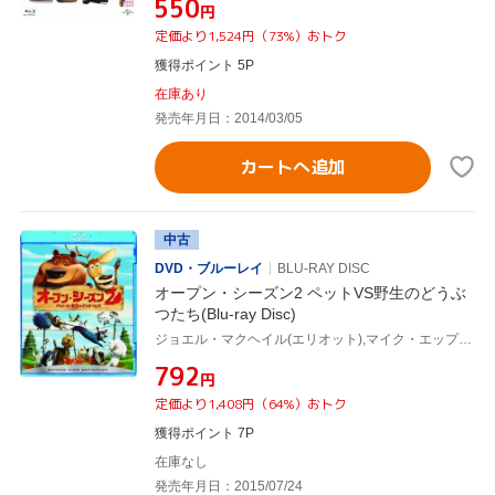
¥550
円
定価より1,524円（73%）おトク
獲得ポイント 5P
在庫あり
発売年月日：2014/03/05
カートへ追加
中古
DVD・ブルーレイ
BLU-RAY DISC
オープン・シーズン2 ペットVS野生のどうぶ
つたち(Blu-ray Disc)
ジョエル・マクヘイル(エリオット),マイク・エップス(ブーグ),ジェーン・クラコフスキー(ジゼル)
¥792
円
定価より1,408円（64%）おトク
獲得ポイント 7P
在庫なし
発売年月日：2015/07/24