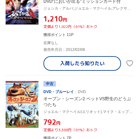
DVD“においが出る"ミッションカード付
ジェシカ・アルバ,ジョエル・マクヘイル,アレクサ・ヴェガ,ロバート・ロドリゲス(監督、脚本、製作、撮影、音楽)
¥1,210
円
定価より1,922円（61%）おトク
獲得ポイント 11P
在庫なし
発売年月日：2012/02/08
入荷したら
知りたい
中古
DVD・ブルーレイ
DVD
オープン・シーズン2 ペットVS野生のどうぶ
つたち
ジョエル・マクヘイル(エリオット),マイク・エップス(ブーグ),マシュー・オキャラハン(監督、制作),ラミン・ジャワディ(音楽)
¥792
円
定価より3,388円（81%）おトク
獲得ポイント 7P