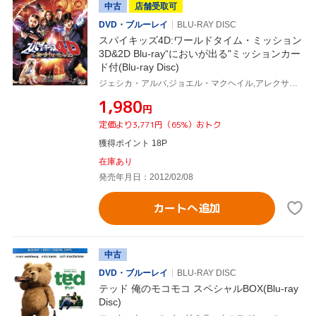
中古
店舗受取可
DVD・ブルーレイ
BLU-RAY DISC
スパイキッズ4D:ワールドタイム・ミッション
3D&2D Blu-ray“においが出る"ミッションカー
ド付(Blu-ray Disc)
ジェシカ・アルバ,ジョエル・マクヘイル,アレクサ・ヴェガ,ロバート・ロドリゲス(監督、脚本、製作、撮影、音楽)
¥1,980
円
定価より3,771円（65%）おトク
獲得ポイント 18P
在庫あり
発売年月日：2012/02/08
カートへ追加
中古
DVD・ブルーレイ
BLU-RAY DISC
テッド 俺のモコモコ スペシャルBOX(Blu-ray
Disc)