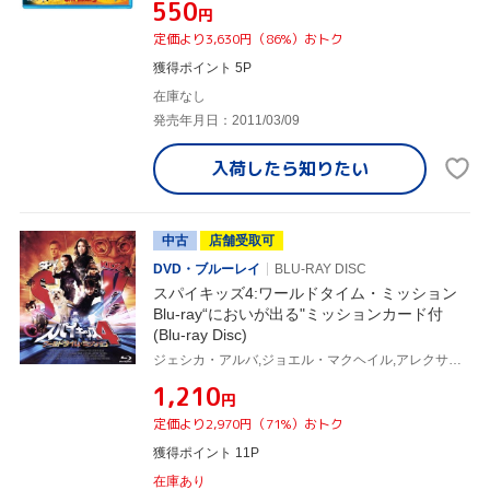
¥550
円
定価より3,630円（86%）おトク
獲得ポイント 5P
在庫なし
発売年月日：2011/03/09
入荷したら
知りたい
中古
店舗受取可
DVD・ブルーレイ
BLU-RAY DISC
スパイキッズ4:ワールドタイム・ミッション
Blu-ray“においが出る"ミッションカード付
(Blu-ray Disc)
ジェシカ・アルバ,ジョエル・マクヘイル,アレクサ・ヴェガ,ロバート・ロドリゲス(監督、脚本、製作、撮影、音楽)
¥1,210
円
定価より2,970円（71%）おトク
獲得ポイント 11P
在庫あり