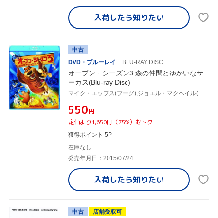
入荷したら
知りたい
中古
DVD・ブルーレイ
BLU-RAY DISC
オープン・シーズン3 森の仲間とゆかいなサ
ーカス(Blu-ray Disc)
マイク・エップス(ブーグ),ジョエル・マクヘイル(エリオット),デイナ・スナイダー(アリステア),ジェフ・カルドーニ(音楽)
¥550
円
定価より1,650円（75%）おトク
獲得ポイント 5P
在庫なし
発売年月日：2015/07/24
入荷したら
知りたい
中古
店舗受取可