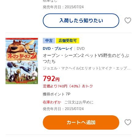
在庫なし
発売年月日：2015/07/24
入荷したら
知りたい
中古
店舗受取可
DVD・ブルーレイ
DVD
オープン・シーズン2 ペットVS野生のどうぶ
つたち
ジョエル・マクヘイル(エリオット),マイク・エップス(ブーグ),ジェーン・クラコフスキー(ジゼル)
¥792
円
定価より748円（48%）おトク
獲得ポイント 7P
在庫わずか
ご注文はお早めに
発売年月日：2015/07/24
カートへ追加