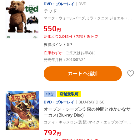
DVD・ブルーレイ
DVD
テッド
マーク・ウォールバーグ,ミラ・クニス,ジョエル・マクヘイル,セス・マクファーレン(監督、声優)
¥550
円
定価より2,048円（78%）おトク
獲得ポイント 5P
在庫わずか
ご注文はお早めに
発売年月日：2013/07/24
カートへ追加
中古
店舗受取可
DVD・ブルーレイ
BLU-RAY DISC
オープン・シーズン3 森の仲間とゆかいなサ
ーカス(Blu-ray Disc)
コディ・キャメロン(監督),マイク・エップス(ブーグ),ジョエル・マクヘイル(エリオット)
¥792
円