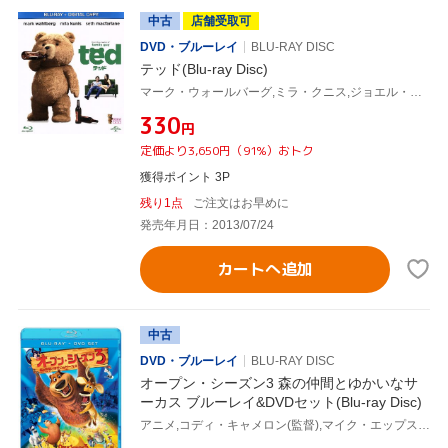
中古
店舗受取可
DVD・ブルーレイ
BLU-RAY DISC
テッド(Blu-ray Disc)
マーク・ウォールバーグ,ミラ・クニス,ジョエル・マクヘイル,セス・マクファーレン(監督、声優)
¥330
円
定価より3,650円（91%）おトク
獲得ポイント 3P
残り1点
ご注文はお早めに
発売年月日：2013/07/24
カートへ追加
中古
DVD・ブルーレイ
BLU-RAY DISC
オープン・シーズン3 森の仲間とゆかいなサ
ーカス ブルーレイ&DVDセット(Blu-ray Disc)
アニメ,コディ・キャメロン(監督),マイク・エップス(ブーグ),ジョエル・マクヘイル(エリオット)