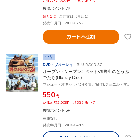
定価より1,827円（69%）おトク
獲得ポイント 7P
残り1点
ご注文はお早めに
発売年月日：2011/07/22
カートへ追加
中古
DVD・ブルーレイ
BLU-RAY DISC
オープン・シーズン2 ペットVS野生のどうぶ
つたち(Blu-ray Disc)
マシュー・オキャラハン(監督、制作),ジョエル・マクヘイル(エリオット),マイク・エップス(ブーグ),ラミン・ジャワディ(音楽)
¥550
円
定価より2,069円（78%）おトク
獲得ポイント 5P
在庫なし
発売年月日：2010/04/16