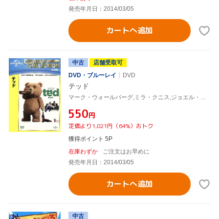
発売年月日：2014/03/05
カートへ追加
中古
店舗受取可
DVD・ブルーレイ
DVD
テッド
マーク・ウォールバーグ,ミラ・クニス,ジョエル・マクヘイル,セス・マクファーレン(監督、声優),ウォルター・マーフィー(音楽)
¥550
円
定価より1,021円（64%）おトク
獲得ポイント 5P
在庫わずか
ご注文はお早めに
発売年月日：2014/03/05
カートへ追加
中古