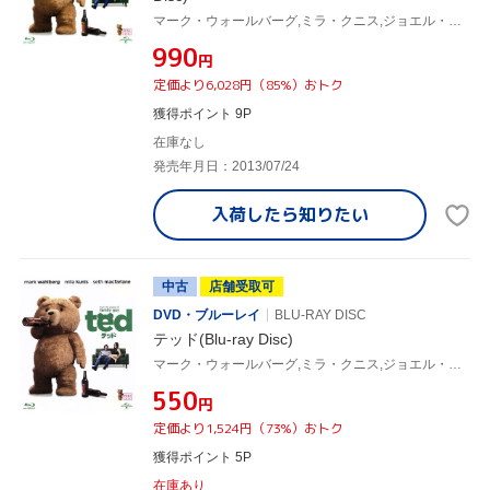
マーク・ウォールバーグ,ミラ・クニス,ジョエル・マクヘイル,セス・マクファーレン(監督、声優)
¥990
円
定価より6,028円（85%）おトク
獲得ポイント 9P
在庫なし
発売年月日：2013/07/24
入荷したら
知りたい
中古
店舗受取可
DVD・ブルーレイ
BLU-RAY DISC
テッド(Blu-ray Disc)
マーク・ウォールバーグ,ミラ・クニス,ジョエル・マクヘイル,セス・マクファーレン(監督、声優),ウォルター・マーフィー(音楽)
¥550
円
定価より1,524円（73%）おトク
獲得ポイント 5P
在庫あり