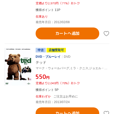
定価より2,970円（71%）おトク
獲得ポイント 11P
在庫あり
発売年月日：2012/02/08
カートへ追加
中古
店舗受取可
DVD・ブルーレイ
DVD
テッド
マーク・ウォールバーグ,ミラ・クニス,ジョエル・マクヘイル,セス・マクファーレン(監督、声優)
¥550
円
定価より2,048円（78%）おトク
獲得ポイント 5P
在庫わずか
ご注文はお早めに
発売年月日：2013/07/24
カートへ追加