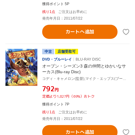
獲得ポイント 5P
残り1点
ご注文はお早めに
発売年月日：2011/07/22
カートへ追加
中古
店舗受取可
DVD・ブルーレイ
BLU-RAY DISC
オープン・シーズン3 森の仲間とゆかいなサ
ーカス(Blu-ray Disc)
コディ・キャメロン(監督),マイク・エップス(ブーグ),ジョエル・マクヘイル(エリオット)
¥792
円
定価より1,827円（69%）おトク
獲得ポイント 7P
残り1点
ご注文はお早めに
発売年月日：2011/07/22
カートへ追加