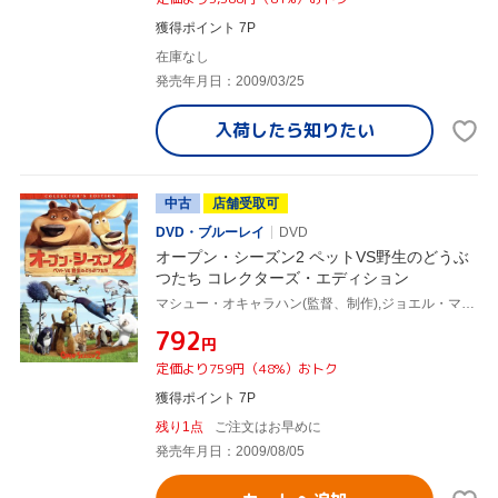
獲得ポイント 7P
在庫なし
発売年月日：2009/03/25
入荷したら
知りたい
中古
店舗受取可
DVD・ブルーレイ
DVD
オープン・シーズン2 ペットVS野生のどうぶ
つたち コレクターズ・エディション
マシュー・オキャラハン(監督、制作),ジョエル・マクヘイル(エリオット),マイク・エップス(ブーグ),ラミン・ジャワディ(音楽)
¥792
円
定価より759円（48%）おトク
獲得ポイント 7P
残り1点
ご注文はお早めに
発売年月日：2009/08/05