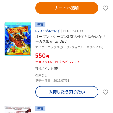
カートへ追加
中古
DVD・ブルーレイ
BLU-RAY DISC
オープン・シーズン3 森の仲間とゆかいなサ
ーカス(Blu-ray Disc)
マイク・エップス(ブーグ),ジョエル・マクヘイル(エリオット),デイナ・スナイダー(アリステア),ジェフ・カルドーニ(音楽)
¥550
円
定価より1,650円（75%）おトク
獲得ポイント 5P
在庫なし
発売年月日：2015/07/24
入荷したら
知りたい
中古