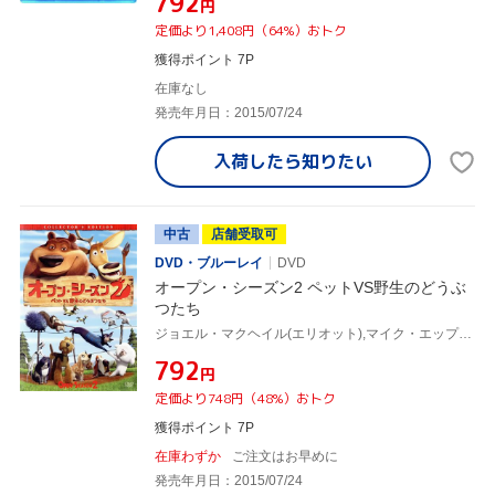
¥792
円
定価より1,408円（64%）おトク
獲得ポイント 7P
在庫なし
発売年月日：2015/07/24
入荷したら
知りたい
中古
店舗受取可
DVD・ブルーレイ
DVD
オープン・シーズン2 ペットVS野生のどうぶ
つたち
ジョエル・マクヘイル(エリオット),マイク・エップス(ブーグ),ジェーン・クラコフスキー(ジゼル)
¥792
円
定価より748円（48%）おトク
獲得ポイント 7P
在庫わずか
ご注文はお早めに
発売年月日：2015/07/24