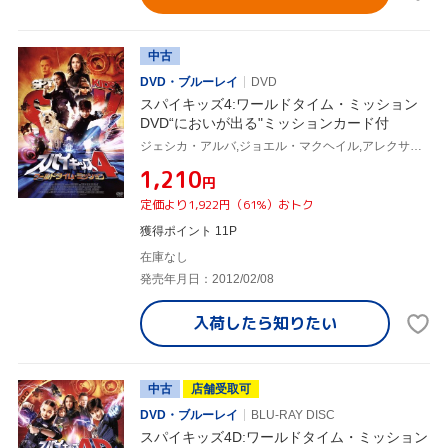
中古
DVD・ブルーレイ
DVD
スパイキッズ4:ワールドタイム・ミッション
DVD“においが出る"ミッションカード付
ジェシカ・アルバ,ジョエル・マクヘイル,アレクサ・ヴェガ,ロバート・ロドリゲス(監督、脚本、製作、撮影、音楽)
¥1,210
円
定価より1,922円（61%）おトク
獲得ポイント 11P
在庫なし
発売年月日：2012/02/08
入荷したら
知りたい
中古
店舗受取可
DVD・ブルーレイ
BLU-RAY DISC
スパイキッズ4D:ワールドタイム・ミッション