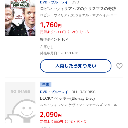
DVD・ブルーレイ
DVD
ロビン・ウィリアムズのクリスマスの奇跡
ロビン・ウィリアムズ,ジョエル・マクヘイル,ローレン・グレアム,トリストラム・シャピーロ(監督)
¥1,760
円
定価より1,980円（52%）おトク
獲得ポイント 16P
在庫なし
発売年月日：2015/11/26
入荷したら
知りたい
中古
DVD・ブルーレイ
BLU-RAY DISC
BECKY ベッキー(Blu-ray Disc)
ルル・ウィルソン,ケヴィン・ジェームズ,ジョエル・マクヘイル,カリー・マーニオン,ジョナサン・ミロ
¥2,090
円
定価より660円（24%）おトク