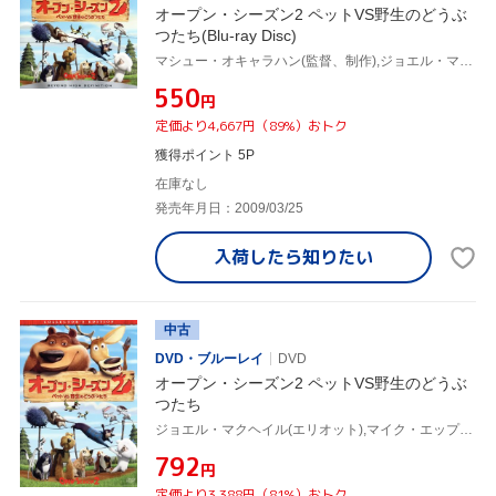
オープン・シーズン2 ペットVS野生のどうぶ
つたち(Blu-ray Disc)
マシュー・オキャラハン(監督、制作),ジョエル・マクヘイル(エリオット),マイク・エップス(ブーグ),ラミン・ジャワディ(音楽)
¥550
円
定価より4,667円（89%）おトク
獲得ポイント 5P
在庫なし
発売年月日：2009/03/25
入荷したら
知りたい
中古
DVD・ブルーレイ
DVD
オープン・シーズン2 ペットVS野生のどうぶ
つたち
ジョエル・マクヘイル(エリオット),マイク・エップス(ブーグ),マシュー・オキャラハン(監督、制作),ラミン・ジャワディ(音楽)
¥792
円
定価より3,388円（81%）おトク