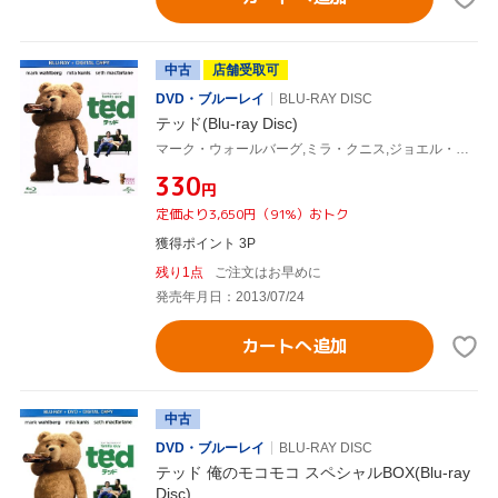
中古
店舗受取可
DVD・ブルーレイ
BLU-RAY DISC
テッド(Blu-ray Disc)
マーク・ウォールバーグ,ミラ・クニス,ジョエル・マクヘイル,セス・マクファーレン(監督、声優)
¥330
円
定価より3,650円（91%）おトク
獲得ポイント 3P
残り1点
ご注文はお早めに
発売年月日：2013/07/24
カートへ追加
中古
DVD・ブルーレイ
BLU-RAY DISC
テッド 俺のモコモコ スペシャルBOX(Blu-ray
Disc)