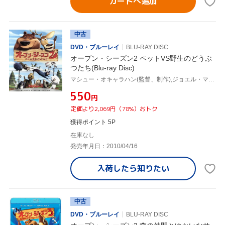
カートへ追加
中古
DVD・ブルーレイ
BLU-RAY DISC
オープン・シーズン2 ペットVS野生のどうぶ
つたち(Blu-ray Disc)
マシュー・オキャラハン(監督、制作),ジョエル・マクヘイル(エリオット),マイク・エップス(ブーグ),ラミン・ジャワディ(音楽)
¥550
円
定価より2,069円（78%）おトク
獲得ポイント 5P
在庫なし
発売年月日：2010/04/16
入荷したら
知りたい
中古
DVD・ブルーレイ
BLU-RAY DISC