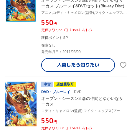
オープン・シーズン3 森の仲間とゆかいなサ
ーカス ブルーレイ&DVDセット(Blu-ray Disc)
アニメ,コディ・キャメロン(監督),マイク・エップス(ブーグ),ジョエル・マクヘイル(エリオット)
¥550
円
定価より3,630円（86%）おトク
獲得ポイント 5P
在庫なし
発売年月日：2011/03/09
入荷したら
知りたい
中古
店舗受取可
DVD・ブルーレイ
DVD
オープン・シーズン3 森の仲間とゆかいなサ
ーカス
コディ・キャメロン(監督),マイク・エップス(ブーグ),ジョエル・マクヘイル(エリオット)
¥550
円
定価より1,001円（64%）おトク