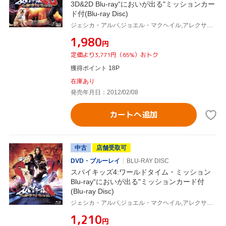
3D&2D Blu-ray“においが出る"ミッションカー
ド付(Blu-ray Disc)
ジェシカ・アルバ,ジョエル・マクヘイル,アレクサ・ヴェガ,ロバート・ロドリゲス(監督、脚本、製作、撮影、音楽)
¥1,980
円
定価より3,771円（65%）おトク
獲得ポイント 18P
在庫あり
発売年月日：2012/02/08
カートへ追加
中古
店舗受取可
DVD・ブルーレイ
BLU-RAY DISC
スパイキッズ4:ワールドタイム・ミッション
Blu-ray“においが出る"ミッションカード付
(Blu-ray Disc)
ジェシカ・アルバ,ジョエル・マクヘイル,アレクサ・ヴェガ,ロバート・ロドリゲス(監督、脚本、製作、撮影、音楽)
¥1,210
円