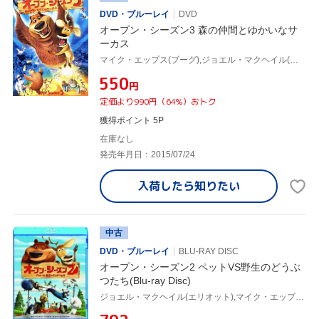
DVD・ブルーレイ
DVD
オープン・シーズン3 森の仲間とゆかいなサ
ーカス
マイク・エップス(ブーグ),ジョエル・マクヘイル(エリオット),デイナ・スナイダー(アリステア),ジェフ・カルドーニ(音楽)
¥550
円
定価より990円（64%）おトク
獲得ポイント 5P
在庫なし
発売年月日：2015/07/24
入荷したら
知りたい
中古
DVD・ブルーレイ
BLU-RAY DISC
オープン・シーズン2 ペットVS野生のどうぶ
つたち(Blu-ray Disc)
ジョエル・マクヘイル(エリオット),マイク・エップス(ブーグ),ジェーン・クラコフスキー(ジゼル)