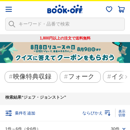
1,800円以上の注文で
送料無料
映像特典収録
フォーク
イタ
検索結果
ジェフ・ジョンストン
条件を追加
ならびかえ
1件～6件（全6件）
30件