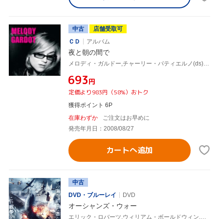
中古
店舗受取可
ＣＤ
アルバム
夜と朝の間で
メロディ・ガルドー,チャーリー・パティエルノ(ds),カート・ジョンストン(dobro),ケン・ペンダーガスト(b),ジェフ・リー・ジョンソン(g),ジョエル・ブライアント(key),パトリック・ヒューズ(tp),マット・キャピー(tp)
¥693
円
定価より983円（58%）おトク
獲得ポイント 6P
在庫わずか
ご注文はお早めに
発売年月日：2008/08/27
カートへ追加
中古
DVD・ブルーレイ
DVD
オーシャンズ・ウォー
エリック・ロバーツ,ウィリアム・ボールドウィン,ダニー・トレホ,ジェフ・ミード,アイザック・クルーズ,ダニエル・ジョンストン,ニック・ライオン(監督),マイケル・シェーン・プラサー(音楽)