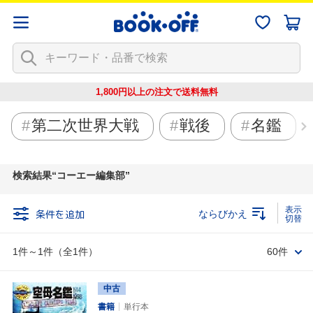
1,800円以上の注文で
送料無料
第二次世界大戦
戦後
名鑑
検索結果
コーエー編集部
条件を追加
ならびかえ
1件～1件（全1件）
60件
中古
書籍
単行本