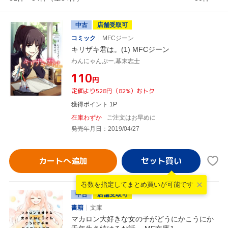
中古
店舗受取可
コミック
MFCジーン
キリザキ君は。(1) MFCジーン
わんにゃんぷー,幕末志士
¥110
円
定価より528円（82%）おトク
獲得ポイント 1P
在庫わずか
ご注文はお早めに
発売年月日：2019/04/27
カートへ追加
巻数を指定して
まとめ買いが可能です
中古
店舗受取可
書籍
文庫
マカロン大好きな女の子がどうにかこうにか