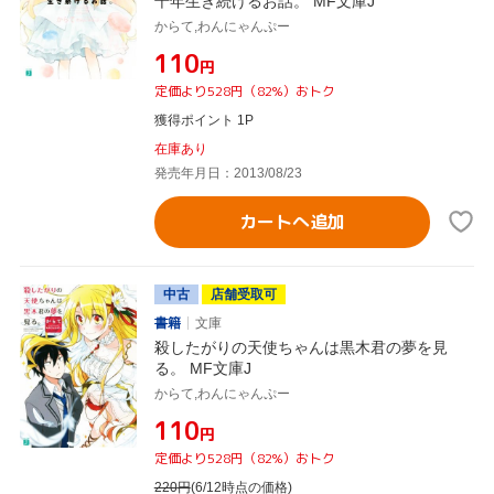
千年生き続けるお話。 MF文庫J
からて,わんにゃんぷー
¥110
円
定価より528円（82%）おトク
獲得ポイント 1P
在庫あり
発売年月日：2013/08/23
カートへ追加
中古
店舗受取可
書籍
文庫
殺したがりの天使ちゃんは黒木君の夢を見
る。 MF文庫J
からて,わんにゃんぷー
¥110
円
定価より528円（82%）おトク
220
円
(6/12時点の価格)