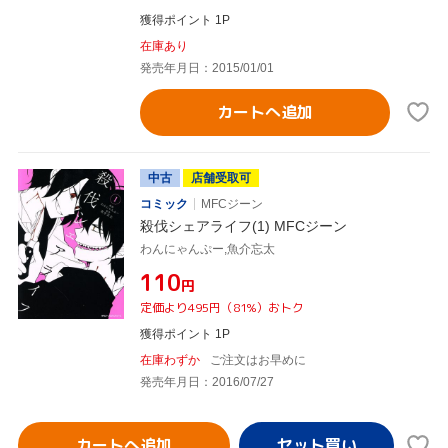
獲得ポイント 1P
在庫あり
発売年月日：2015/01/01
カートへ追加
中古
店舗受取可
コミック
MFCジーン
殺伐シェアライフ(1) MFCジーン
わんにゃんぷー,魚介忘太
¥110
円
定価より495円（81%）おトク
獲得ポイント 1P
在庫わずか
ご注文はお早めに
発売年月日：2016/07/27
カートへ追加