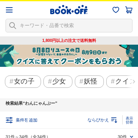
1,800円以上の注文で
送料無料
女の子
少女
妖怪
クイズ
検索結果
わんにゃんぷー
条件を追加
ならびかえ
31件～34件（全34件）
30件