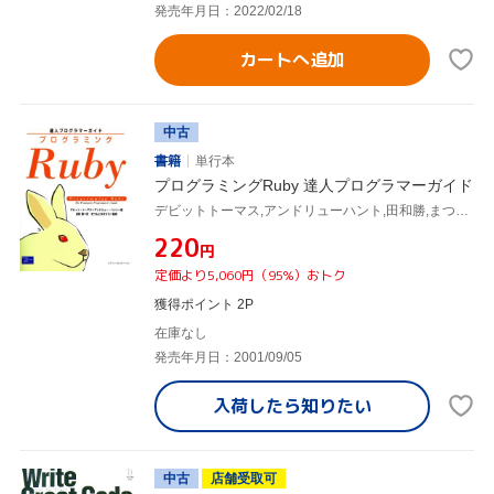
発売年月日：2022/02/18
カートへ追加
中古
書籍
単行本
プログラミングRuby 達人プログラマーガイド
デビットトーマス,アンドリューハント,田和勝,まつもとゆきひろ
¥220
円
定価より5,060円（95%）おトク
獲得ポイント 2P
在庫なし
発売年月日：2001/09/05
入荷したら
知りたい
中古
店舗受取可