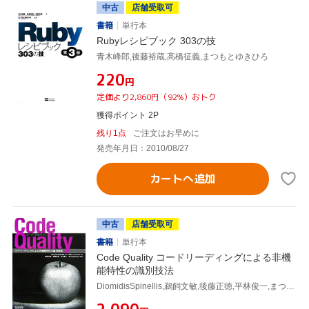
中古
店舗受取可
書籍
単行本
Rubyレシピブック 303の技
青木峰郎,後藤裕蔵,高橋征義,まつもとゆきひろ
¥220
円
定価より2,860円（92%）おトク
獲得ポイント 2P
残り1点
ご注文はお早めに
発売年月日：2010/08/27
カートへ追加
中古
店舗受取可
書籍
単行本
Code Quality コードリーディングによる非機
能特性の識別技法
DiomidisSpinellis,鵜飼文敏,後藤正徳,平林俊一,まつもとゆきひろ