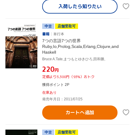
入荷したら
知りたい
中古
店舗受取可
書籍
単行本
7つの言語7つの世界
Ruby,Io,Prolog,Scala,Erlang,Clojure,and
Haskell
Bruce A.Tate,まつもとゆきひろ,田和勝,
¥220
円
定価より3,300円（93%）おトク
獲得ポイント 2P
在庫あり
発売年月日：2011/07/25
カートへ追加
中古
店舗受取可