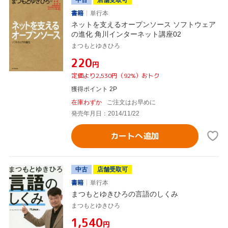
書籍
単行本
ネットを支えるオープンソース ソフトウェア
の進化 角川インターネット講座02
まつもとゆきひろ
¥220
円
定価より2,530円（92%）おトク
獲得ポイント 2P
在庫わずか
ご注文はお早めに
発売年月日：2014/11/22
カートへ追加
中古
店舗受取可
書籍
単行本
まつもとゆきひろの言語のしくみ
まつもとゆきひろ
¥1,540
円