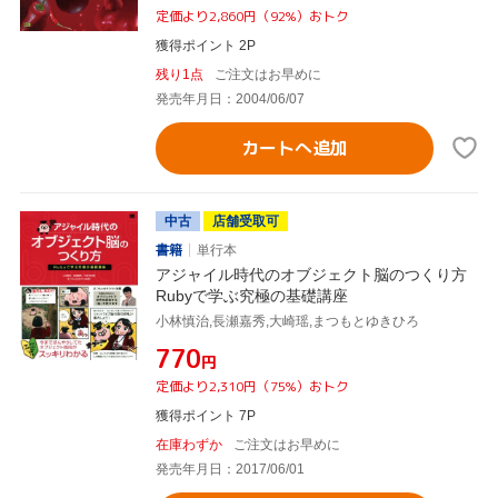
定価より2,860円（92%）おトク
獲得ポイント 2P
残り1点
ご注文はお早めに
発売年月日：2004/06/07
カートへ追加
中古
店舗受取可
書籍
単行本
アジャイル時代のオブジェクト脳のつくり方
Rubyで学ぶ究極の基礎講座
小林慎治,長瀬嘉秀,大崎瑶,まつもとゆきひろ
¥770
円
定価より2,310円（75%）おトク
獲得ポイント 7P
在庫わずか
ご注文はお早めに
発売年月日：2017/06/01