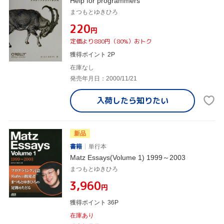
Help for programmers
まつもとゆきひろ
¥220
円
定価より880円（80%）おトク
獲得ポイント 2P
在庫なし
発売年月日：2000/11/21
入荷したら
知りたい
新品
書籍
単行本
Matz Essays(Volume 1) 1999～2003
まつもとゆきひろ
¥3,960
円
獲得ポイント 36P
在庫あり