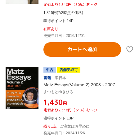
定価より1,540円（50%）おトク
1,815
円
(7/2時点の価格)
獲得ポイント 14P
在庫あり
発売年月日：2016/12/01
カートへ追加
中古
店舗受取可
書籍
単行本
Matz Essays(Volume 2) 2003～2007
まつもとゆきひろ
¥1,430
円
定価より2,310円（61%）おトク
獲得ポイント 13P
残り1点
ご注文はお早めに
発売年月日：2024/11/26