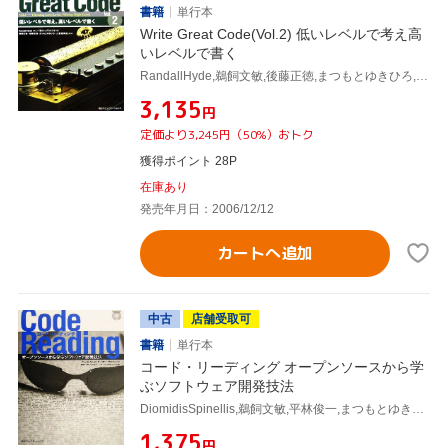
書籍
単行本
Write Great Code(Vol.2) 低いレベルで考え高
いレベルで書く
RandallHyde,鵜飼文敏,後藤正徳,まつもとゆきひろ,八重樫剛史,
¥3,135
円
定価より3,245円（50%）おトク
獲得ポイント 28P
在庫あり
発売年月日：2006/12/12
カートへ追加
中古
店舗受取可
書籍
単行本
コード・リーディング オープンソースから学
ぶソフトウェア開発技法
DiomidisSpinellis,鵜飼文敏,平林俊一,まつもとゆきひろ
¥1,375
円