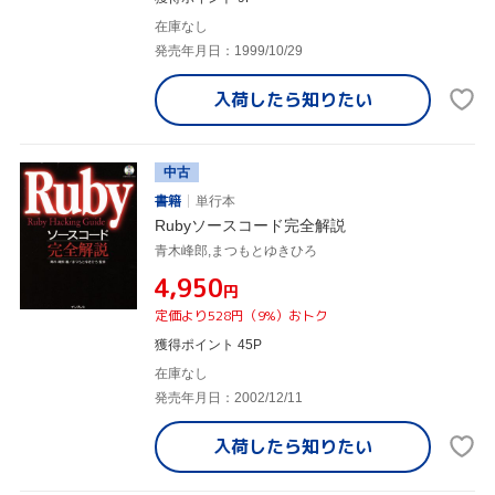
在庫なし
発売年月日：1999/10/29
入荷したら
知りたい
中古
書籍
単行本
Rubyソースコード完全解説
青木峰郎,まつもとゆきひろ
¥4,950
円
定価より528円（9%）おトク
獲得ポイント 45P
在庫なし
発売年月日：2002/12/11
入荷したら
知りたい