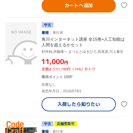
カートへ追加
中古
書籍
単行本
角川インターネット講座 全15巻+人工知能は
人間を超えるかセット
村井純,伊藤穰一,まつもとゆきひろ,長尾真,川上量生
¥11,000
円
定価より31,790円（74%）おトク
獲得ポイント 100P
在庫なし
発売年月日：2016/07/01
入荷したら
知りたい
中古
店舗受取可
書籍
単行本