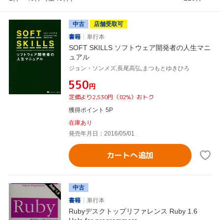
中古
店舗受取可
書籍
単行本
SOFT SKILLS ソフトウェア開発者の人生マニ
ュアル
ジョン・ソンメズ,長尾高弘,まつもとゆきひろ
¥550
円
定価より2,530円（82%）おトク
獲得ポイント 5P
在庫あり
発売年月日：2016/05/01
カートへ追加
中古
書籍
単行本
Rubyデスクトップリファレンス Ruby 1.6