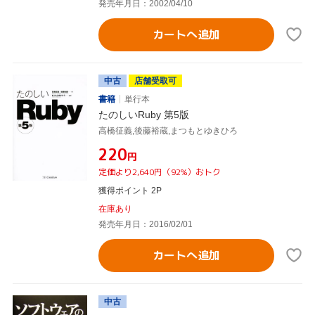
発売年月日：2002/04/10
カートへ追加
中古
店舗受取可
書籍
単行本
たのしいRuby 第5版
高橋征義,後藤裕蔵,まつもとゆきひろ
¥220
円
定価より2,640円（92%）おトク
獲得ポイント 2P
在庫あり
発売年月日：2016/02/01
カートへ追加
中古