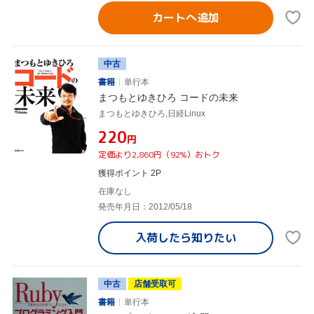
カートへ追加
中古
書籍
単行本
まつもとゆきひろ コードの未来
まつもとゆきひろ,日経Linux
¥220
円
定価より2,860円（92%）おトク
獲得ポイント 2P
在庫なし
発売年月日：2012/05/18
入荷したら
知りたい
中古
店舗受取可
書籍
単行本