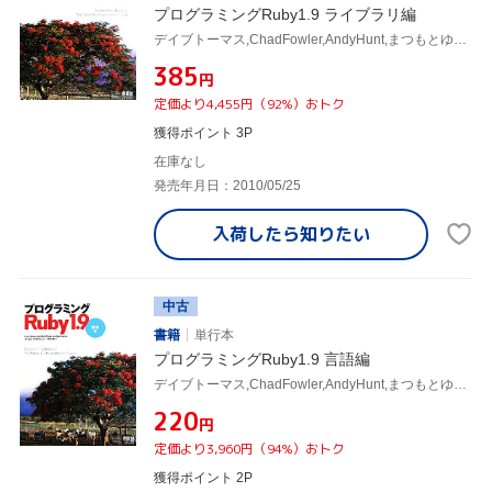
プログラミングRuby1.9 ライブラリ編
デイブトーマス,ChadFowler,AndyHunt,まつもとゆきひろ,田和勝
¥385
円
定価より4,455円（92%）おトク
獲得ポイント 3P
在庫なし
発売年月日：2010/05/25
入荷したら
知りたい
中古
書籍
単行本
プログラミングRuby1.9 言語編
デイブトーマス,ChadFowler,AndyHunt,まつもとゆきひろ,田和勝
¥220
円
定価より3,960円（94%）おトク
獲得ポイント 2P