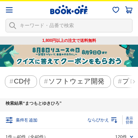
1,800円以上の注文で
送料無料
CD付
ソフトウェア開発
プロ
検索結果
まつもとゆきひろ
条件を追加
ならびかえ
1件～40件（全40件）
120件