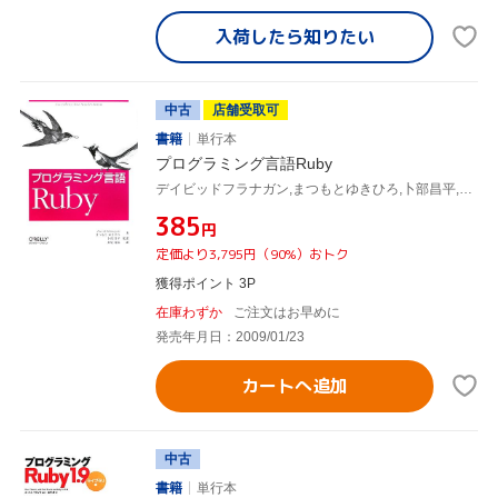
入荷したら
知りたい
中古
店舗受取可
書籍
単行本
プログラミング言語Ruby
デイビッドフラナガン,まつもとゆきひろ,卜部昌平,長尾高弘
¥385
円
定価より3,795円（90%）おトク
獲得ポイント 3P
在庫わずか
ご注文はお早めに
発売年月日：2009/01/23
カートへ追加
中古
書籍
単行本