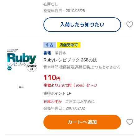
在庫なし
発売年月日：2010/05/25
入荷したら
知りたい
中古
店舗受取可
書籍
単行本
Rubyレシピブック 268の技
青木峰郎,後藤裕蔵,高橋征義,まつもとゆきひろ
¥110
円
定価より2,970円（96%）おトク
獲得ポイント 1P
在庫わずか
ご注文はお早めに
発売年月日：2007/02/02
カートへ追加