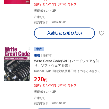
定価より3,630円（94%）おトク
獲得ポイント 2P
在庫なし
発売年月日：2002/05/01
入荷したら
知りたい
中古
書籍
単行本
Write Great Code(Vol.1) ハードウェアを知
り、ソフトウェアを書く
RandallHyde,鵜飼文敏,後藤正徳,まつもとゆきひろ
¥220
円
定価より5,060円（95%）おトク
獲得ポイント 2P
在庫なし
発売年月日：2006/01/01