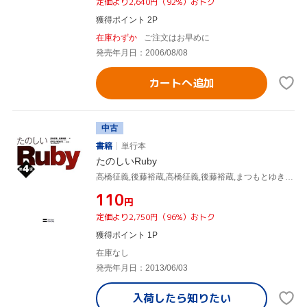
定価より2,640円（92%）おトク
獲得ポイント 2P
在庫わずか
ご注文はお早めに
発売年月日：2006/08/08
カートへ追加
中古
書籍
単行本
たのしいRuby
高橋征義,後藤裕蔵,高橋征義,後藤裕蔵,まつもとゆきひろ
¥110
円
定価より2,750円（96%）おトク
獲得ポイント 1P
在庫なし
発売年月日：2013/06/03
入荷したら
知りたい