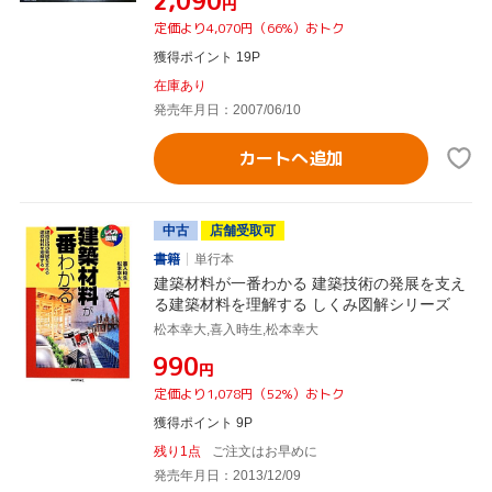
¥2,090
円
定価より4,070円（66%）おトク
獲得ポイント 19P
在庫あり
発売年月日：2007/06/10
カートへ追加
中古
店舗受取可
書籍
単行本
建築材料が一番わかる 建築技術の発展を支え
る建築材料を理解する しくみ図解シリーズ
松本幸大,喜入時生,松本幸大
¥990
円
定価より1,078円（52%）おトク
獲得ポイント 9P
残り1点
ご注文はお早めに
発売年月日：2013/12/09