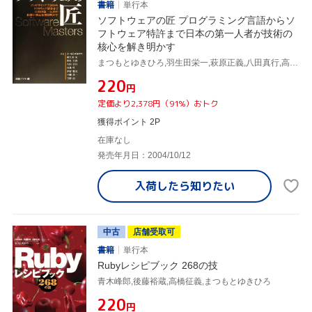
書籍
単行本
ソフトウェアの匠 プログラミング言語からソ
フトウェア特許まで日本の第一人者が技術の
核心を解き明かす
まつもとゆきひろ,羽生田栄一,萩原正義,八田真行,高林哲,日経バイト
¥220
円
定価より2,378円（91%）おトク
獲得ポイント 2P
在庫なし
発売年月日：2004/10/12
入荷したら
知りたい
中古
店舗受取可
書籍
単行本
Rubyレシピブック 268の技
青木峰郎,後藤裕蔵,高橋征義,まつもとゆきひろ
¥220
円