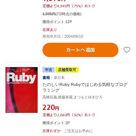
定価より4,345円（75%）おトク
1,595
円
(7/2時点の価格)
獲得ポイント 12P
在庫あり
発売年月日：2004/06/10
カートへ追加
中古
店舗受取可
書籍
単行本
たのしいRuby Rubyではじめる気軽なプログ
ラミング
高橋征義,後藤裕蔵,まつもとゆきひろ
¥220
円
定価より2,640円（92%）おトク
獲得ポイント 2P
在庫わずか
ご注文はお早めに