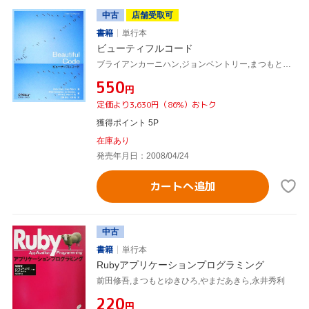
中古
店舗受取可
書籍
単行本
ビューティフルコード
ブライアンカーニハン,ジョンベントリー,まつもとゆきひろ,久野禎子,久野靖,アンディオラム,グレッグウィルソン
¥550
円
定価より3,630円（86%）おトク
獲得ポイント 5P
在庫あり
発売年月日：2008/04/24
カートへ追加
中古
書籍
単行本
Rubyアプリケーションプログラミング
前田修吾,まつもとゆきひろ,やまだあきら,永井秀利
¥220
円