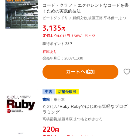
コード・クラフト エクセレントなコードを書
くための実践的技法
ピートグッドリフ,鵜飼文敏,後藤正徳,平林俊一,まつもとゆきひろ,
¥3,135
円
定価より4,015円（56%）おトク
獲得ポイント 28P
在庫あり
発売年月日：2007/11/30
カートへ追加
中古
店舗受取可
書籍
単行本
たのしいRuby Rubyではじめる気軽なプログ
ラミング
高橋征義,後藤裕蔵,まつもとゆきひろ
¥220
円