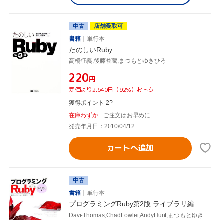
中古
店舗受取可
書籍
単行本
たのしいRuby
高橋征義,後藤裕蔵,まつもとゆきひろ
¥220
円
定価より2,640円（92%）おトク
獲得ポイント 2P
在庫わずか
ご注文はお早めに
発売年月日：2010/04/12
カートへ追加
中古
書籍
単行本
プログラミングRuby第2版 ライブラリ編
DaveThomas,ChadFowler,AndyHunt,まつもとゆきひろ,田和勝