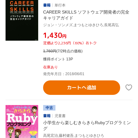
書籍
単行本
CAREER SKILLS ソフトウェア開発者の完全
キャリアガイド
ジョン・ソンメズ,まつもとゆきひろ,長尾高弘
¥1,430
円
定価より2,236円（60%）おトク
1,760
円
(7/2時点の価格)
獲得ポイント 13P
在庫あり
発売年月日：2018/06/01
カートへ追加
中古
書籍
児童書
小学生から楽しむきらきらRubyプログラミン
グ
高尾宏治,藤村健吾,まつもとゆきひろ