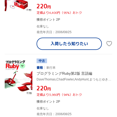
¥220
円
定価より4,400円（95%）おトク
獲得ポイント 2P
在庫なし
発売年月日：2006/08/25
入荷したら
知りたい
中古
書籍
単行本
プログラミングRuby第2版 言語編
DaveThomas,ChadFowler,AndyHunt,まつもとゆきひろ,田和勝
¥220
円
定価より3,960円（94%）おトク
獲得ポイント 2P
在庫なし
発売年月日：2006/08/25