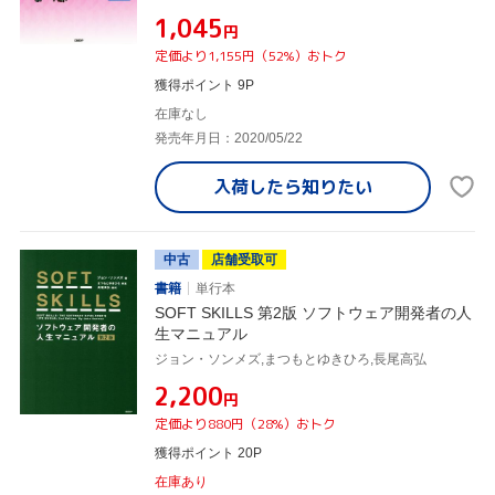
¥1,045
円
定価より1,155円（52%）おトク
獲得ポイント 9P
在庫なし
発売年月日：2020/05/22
入荷したら
知りたい
中古
店舗受取可
書籍
単行本
SOFT SKILLS 第2版 ソフトウェア開発者の人
生マニュアル
ジョン・ソンメズ,まつもとゆきひろ,長尾高弘
¥2,200
円
定価より880円（28%）おトク
獲得ポイント 20P
在庫あり