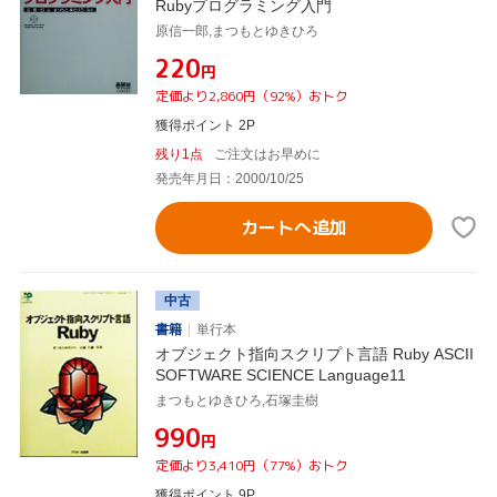
Rubyプログラミング入門
原信一郎,まつもとゆきひろ
¥220
円
定価より2,860円（92%）おトク
獲得ポイント 2P
残り1点
ご注文はお早めに
発売年月日：2000/10/25
カートへ追加
中古
書籍
単行本
オブジェクト指向スクリプト言語 Ruby ASCII
SOFTWARE SCIENCE Language11
まつもとゆきひろ,石塚圭樹
¥990
円
定価より3,410円（77%）おトク
獲得ポイント 9P