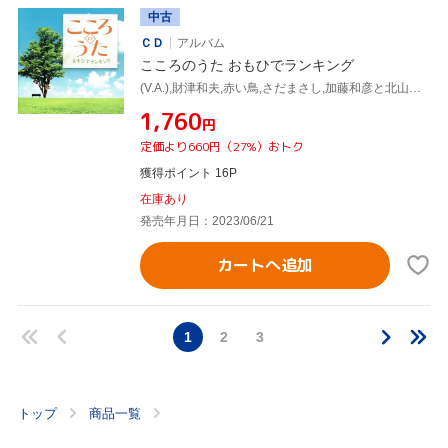
中古
ＣＤ
アルバム
こころのうた おもひでランキング
(V.A.),財津和夫,赤い鳥,さだまさし,加藤和彦と北山修,海援隊,谷村新司,イルカ
¥1,760
円
定価より660円（27%）おトク
獲得ポイント 16P
在庫あり
発売年月日：2023/06/21
カートへ追加
1
2
3
トップ
商品一覧