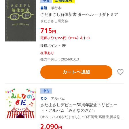
中古
店舗受取可
書籍
単行本
さだまさし解体新書 ターヘル・サダトミア
さだまさし研究会
¥715
円
定価より1,155円（61%）おトク
獲得ポイント 6P
在庫あり
発売年月日：2024/01/13
カートへ追加
中古
ＣＤ
アルバム
さだまさしデビュー50周年記念トリビュー
ト・アルバム「みんなのさだ」
(オムニバス)(さだまさし),上白石萌音,高橋優,折坂悠太,木村カエラ,T字路s,葉加瀬太郎,琴音
¥2,090
円