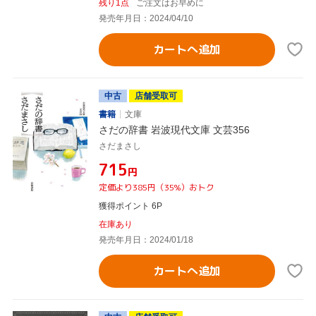
残り1点
ご注文はお早めに
発売年月日：2024/04/10
カートへ追加
中古
店舗受取可
書籍
文庫
さだの辞書 岩波現代文庫 文芸356
さだまさし
¥715
円
定価より385円（35%）おトク
獲得ポイント 6P
在庫あり
発売年月日：2024/01/18
カートへ追加