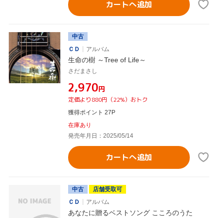
カートへ追加
中古
ＣＤ
アルバム
生命の樹 ～Tree of Life～
さだまさし
¥2,970
円
定価より880円（22%）おトク
獲得ポイント 27P
在庫あり
発売年月日：2025/05/14
カートへ追加
中古
店舗受取可
ＣＤ
アルバム
あなたに贈るベストソング こころのうた