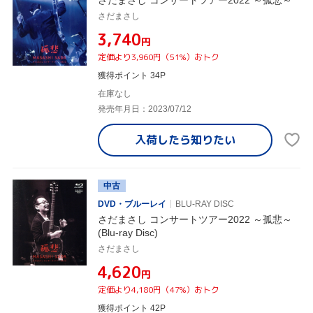
さだまさし
¥3,740
円
定価より3,960円（51%）おトク
獲得ポイント 34P
在庫なし
発売年月日：2023/07/12
入荷したら
知りたい
中古
DVD・ブルーレイ
BLU-RAY DISC
さだまさし コンサートツアー2022 ～孤悲～
(Blu-ray Disc)
さだまさし
¥4,620
円
定価より4,180円（47%）おトク
獲得ポイント 42P