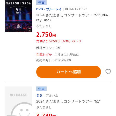
中古
DVD・ブルーレイ
BLU-RAY DISC
2024 さだまさしコンサートツアー “51"(Blu-
ray Disc)
さだまさし
¥2,750
円
定価より6,050円（68%）おトク
獲得ポイント 25P
在庫わずか
ご注文はお早めに
発売年月日：2025/07/09
カートへ追加
中古
ＣＤ
アルバム
2024 さだまさしコンサートツアー “51"
さだまさし
¥3,740