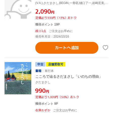
(V.A.),さだまさし,BEGIN,一青窈,樋口了一,岩崎宏美,普天間かおり,石川さゆり
¥2,090
円
定価より330円（13%）おトク
獲得ポイント 19P
残り1点
ご注文はお早めに
発売年月日：2024/10/16
カートへ追加
中古
店舗受取可
書籍
単行本
こころで辿るさだまさし「いのちの理由」
さだまさし
¥990
円
定価より1,009円（50%）おトク
獲得ポイント 9P
在庫わずか
ご注文はお早めに