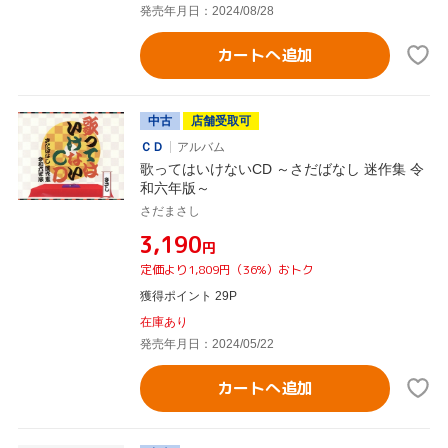
発売年月日：2024/08/28
カートへ追加
中古
店舗受取可
ＣＤ
アルバム
歌ってはいけないCD ～さだばなし 迷作集 令
和六年版～
さだまさし
¥3,190
円
定価より1,809円（36%）おトク
獲得ポイント 29P
在庫あり
発売年月日：2024/05/22
カートへ追加