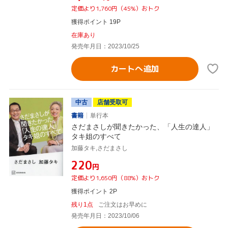
定価より1,760円（45%）おトク
獲得ポイント 19P
在庫あり
発売年月日：2023/10/25
カートへ追加
中古
店舗受取可
書籍
単行本
さだまさしが聞きたかった、「人生の達人」
タキ姐のすべて
加藤タキ,さだまさし
¥220
円
定価より1,650円（88%）おトク
獲得ポイント 2P
残り1点
ご注文はお早めに
発売年月日：2023/10/06