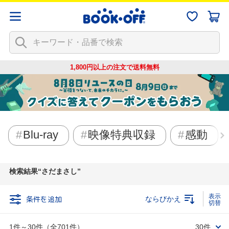
1,800円以上の注文で
送料無料
Blu-ray
映像特典収録
感動
検索結果
さだまさし
条件を追加
ならびかえ
1件～30件（全701件）
30件