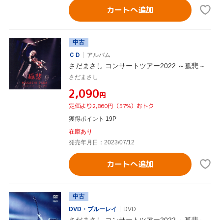
カートへ追加
中古
ＣＤ
アルバム
さだまさし コンサートツアー2022 ～孤悲～
さだまさし
¥2,090
円
定価より2,860円（57%）おトク
獲得ポイント 19P
在庫あり
発売年月日：2023/07/12
カートへ追加
中古
DVD・ブルーレイ
DVD
さだまさし コンサートツアー2022 ～孤悲～