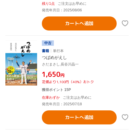
残り1点
ご注文はお早めに
発売年月日：2025/08/06
カートへ追加
中古
書籍
単行本
つばめがえし
さだまさし,長谷川晶一
¥1,650
円
定価より1,100円（40%）おトク
獲得ポイント 15P
在庫わずか
ご注文はお早めに
発売年月日：2025/07/18
カートへ追加