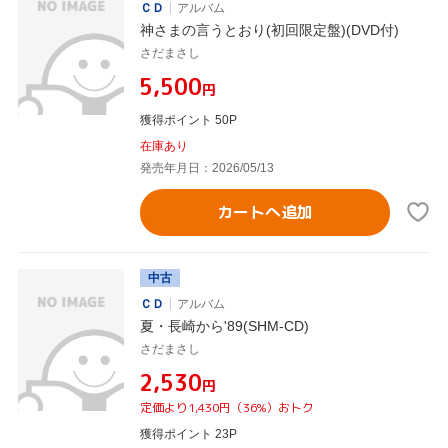
ＣＤ
アルバム
神さまの言うとおり(初回限定盤)(DVD付)
さだまさし
¥5,500
円
獲得ポイント 50P
在庫あり
発売年月日：2026/05/13
カートへ追加
中古
ＣＤ
アルバム
夏・長崎から'89(SHM-CD)
さだまさし
¥2,530
円
定価より1,430円（36%）おトク
獲得ポイント 23P