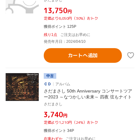
¥13,750
円
定価より6,050円（30%）おトク
獲得ポイント 125P
残り1点
ご注文はお早めに
発売年月日：2024/04/10
カートへ追加
中古
ＣＤ
アルバム
さだまさし 50th Anniversary コンサートツア
ー2023 ～なつかしい未来～ 四夜 弦もナイト
さだまさし
¥3,740
円
定価より1,210円（24%）おトク
獲得ポイント 34P
在庫わずか
ご注文はお早めに