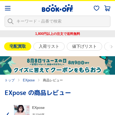
1,800円以上の注文で
送料無料
宅配買取
入荷リスト
値下げリスト
映
トップ
EXpose
商品レビュー
EXpose
の商品レビュー
EXpose
滝川紗羅