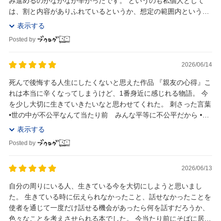
み進めるのがなかなか辛かったです。 というのも私個人として
は、割と内容がありふれているというか、想定の範囲内という感
じで目新しいものがなかった為です。 心に留め...
表示する
Posted by
2026/06/14
死んで後悔する人生にしたくないと思えた作品 『親友の心得』こ
れは本当に辛くなってしまうけど、1番身近に感じれる物語。 今
を少し大切に生きていきたいなと思わせてくれた。 刺さった言葉
•世の中が不公平なんて当たり前 みんな平等に不公平だから •自
分が見たいようにしか周りを見...
表示する
Posted by
2026/06/13
自分の周りにいる人、生きている今を大切にしようと思いまし
た。 生きている時に伝えられなかったこと、話せなかったことを
使者を通じて一度だけ話せる機会があったら何を話すだろうか、
色々なことを考えさせられる本でした。 今当たり前にそばに居て