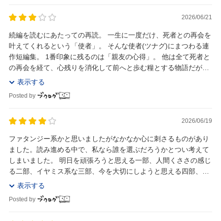
2026/06/21
続編を読むにあたっての再読。 一生に一度だけ、死者との再会を
叶えてくれるという「使者」。 そんな使者(ツナグ)にまつわる連
作短編集。 1番印象に残るのは「親友の心得」。 他は全て死者と
の再会を経て、心残りを消化して前へと歩む糧とする物語だが、
この話だけ深い傷跡を残す。 やはり辻...
表示する
Posted by
2026/06/19
ファタンジー系かと思いましたがなかなか心に刺さるものがあり
ました。読み進める中で、私なら誰を選ぶだろうかとつい考えて
しまいました。 明日を頑張ろうと思える一部、人間くささの感じ
る二部、イヤミス系な三部、今を大切にしようと思える四部、切
なさの残る五部、どの話もとても素敵でしたが個人...
表示する
Posted by