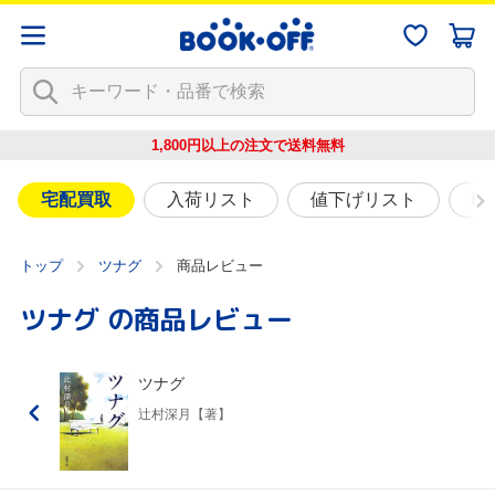
1,800円以上の注文で
送料無料
宅配買取
入荷リスト
値下げリスト
映
トップ
ツナグ
商品レビュー
ツナグ
の商品レビュー
ツナグ
辻村深月【著】