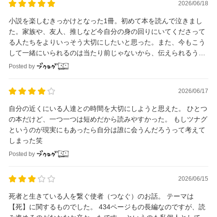
2026/06/18
小説を楽しむきっかけとなった1冊。初めて本を読んで泣きまし
た。家族や、友人、推しなど今自分の身の回りにいてくださって
る人たちをよりいっそう大切にしたいと思った。また、今もこう
して一緒にいられるのは当たり前じゃないから、伝えられるうち
に感謝を伝えておきたいと改めて思えた作品でした。
Posted by
2026/06/17
自分の近くにいる人達との時間を大切にしようと思えた。 ひとつ
の本だけど、一つ一つは短めだから読みやすかった。 もしツナグ
というのが現実にもあったら自分は誰に会うんだろうって考えて
しまった笑
Posted by
2026/06/15
死者と生きている人を繋ぐ使者（つなぐ）のお話。 テーマは
【死】に関するものでした。 434ページもの長編なのですが、読