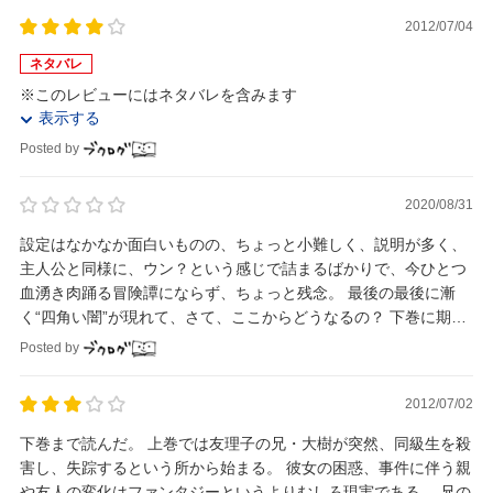
2012/07/04
ネタバレ
※このレビューにはネタバレを含みます
表示する
Posted by
2020/08/31
設定はなかなか面白いものの、ちょっと小難しく、説明が多く、
主人公と同様に、ウン？という感じで詰まるばかりで、今ひとつ
血湧き肉踊る冒険譚にならず、ちょっと残念。 最後の最後に漸
く“四角い闇”が現れて、さて、ここからどうなるの？ 下巻に期待
ということで。
Posted by
2012/07/02
下巻まで読んだ。 上巻では友理子の兄・大樹が突然、同級生を殺
害し、失踪するという所から始まる。 彼女の困惑、事件に伴う親
や友人の変化はファンタジーというよりむしろ現実である。 兄の