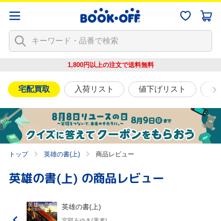
1,800円以上の注文で
送料無料
宅配買取
入荷リスト
値下げリスト
映
トップ
英雄の書(上)
商品レビュー
英雄の書(上)
の商品レビュー
英雄の書(上)
宮部みゆき(著者)