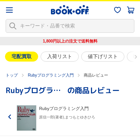
1,800円以上の注文で
送料無料
宅配買取
入荷リスト
値下げリスト
映
トップ
Rubyプログラミング入門
商品レビュー
Rubyプログラミング入門
の商品レビュー
Rubyプログラミング入門
原信一郎(著者),まつもとゆきひろ