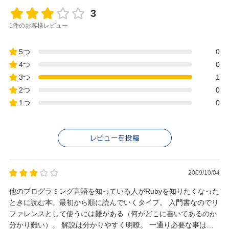
3
1件のお客様レビュー
5つ
0
4つ
0
3つ
1
2つ
0
1つ
0
レビューを投稿
2009/10/04
他のプログラミング言語を知っている人がRubyを知りたくなった
ときに読む本。最初から順に読んでいくタイプ。 入門書なのでリ
ファレンスとして使うには難がある（何がどこに書いてあるのか
分かり難い）。 解説は分かりやすく明瞭。 一通り必要な事は網