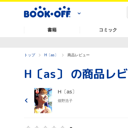
書籍
コミック
トップ
H〔as〕
商品レビュー
H〔as〕
の商品レビ
H〔as〕
畑野浩子