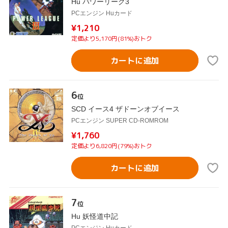
Hu パワーリーグ3
PCエンジン Huカード
¥1,210
定価より5,170円(81%)おトク
カートに追加
6
位
SCD イース4 ザドーンオブイース
PCエンジン SUPER CD-ROMROM
¥1,760
定価より6,820円(79%)おトク
カートに追加
7
位
Hu 妖怪道中記