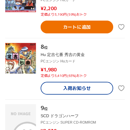
PCエンジン Huカード
¥2,200
定価より3,190円(59%)おトク
カートに追加
8
位
Hu 定吉七番 秀吉の黄金
PCエンジン Huカード
¥1,980
定価より3,410円(63%)おトク
入荷お知らせ
9
位
SCD ドラゴンハーフ
PCエンジン SUPER CD-ROMROM