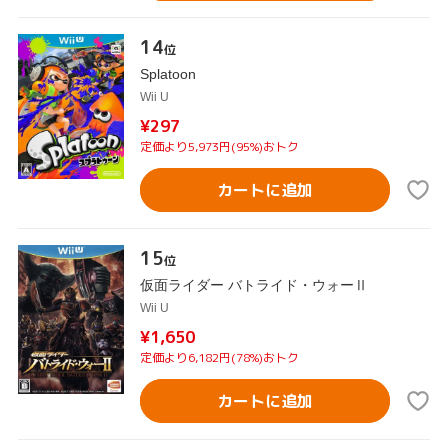
14
位
Splatoon
Wii U
¥297
定価より5,973円(95%)おトク
カートに追加
15
位
仮面ライダー バトライド・ウォーⅡ
Wii U
¥1,650
定価より6,182円(78%)おトク
カートに追加