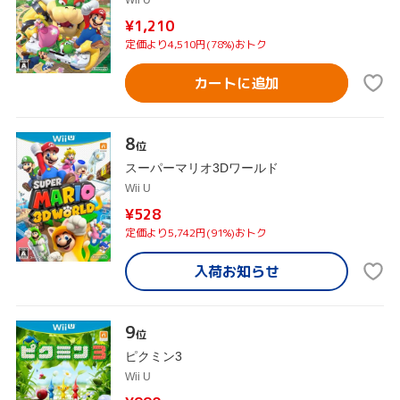
Wii U
¥1,210
定価より4,510円(78%)おトク
カートに追加
8
位
スーパーマリオ3Dワールド
Wii U
¥528
定価より5,742円(91%)おトク
入荷お知らせ
9
位
ピクミン3
Wii U