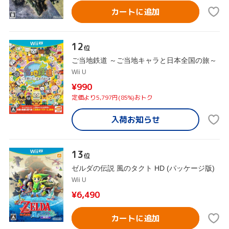
カートに追加
12
位
ご当地鉄道 ～ご当地キャラと日本全国の旅～
Wii U
¥990
定価より5,797円(85%)おトク
入荷お知らせ
13
位
ゼルダの伝説 風のタクト HD (パッケージ版)
Wii U
¥6,490
カートに追加