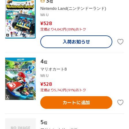
3
位
Nintendo Land(ニンテンドーランド)
Wii U
¥528
定価より4,642円(89%)おトク
入荷お知らせ
4
位
マリオカート8
Wii U
¥528
定価より5,742円(91%)おトク
カートに追加
5
位