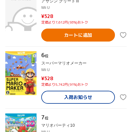
アサシン クリードⅢ
Wii U
¥528
定価より7,612円(93%)おトク
カートに追加
6
位
スーパーマリオメーカー
Wii U
¥528
定価より5,742円(91%)おトク
入荷お知らせ
7
位
マリオパーティ10