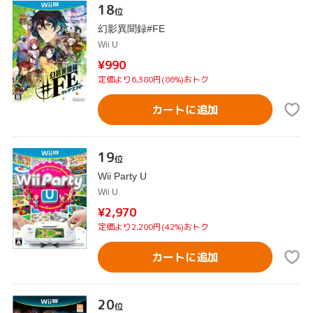
18
位
幻影異聞録#FE
Wii U
¥990
定価より6,380円(86%)おトク
カートに追加
19
位
Wii Party U
Wii U
¥2,970
定価より2,200円(42%)おトク
カートに追加
20
位