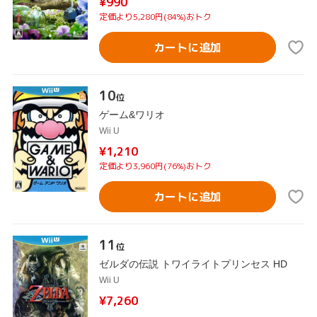
¥990
定価より5,280円(84%)おトク
カートに追加
10
位
ゲーム&ワリオ
Wii U
¥1,210
定価より3,960円(76%)おトク
カートに追加
11
位
ゼルダの伝説 トワイライトプリンセス HD
Wii U
¥7,260