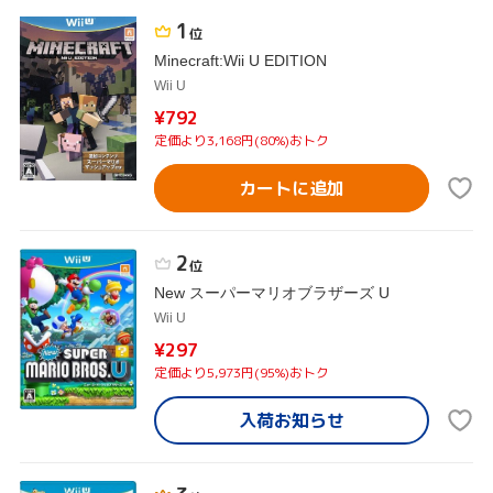
1
位
Minecraft:Wii U EDITION
Wii U
¥792
定価より3,168円(80%)おトク
カートに追加
2
位
New スーパーマリオブラザーズ U
Wii U
¥297
定価より5,973円(95%)おトク
入荷お知らせ