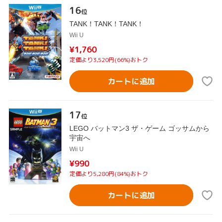
16
位
TANK！TANK！TANK！
Wii U
¥1,760
定価より3,520円(66%)おトク
カートに追加
17
位
LEGO バットマン3 ザ・ゲーム ゴッサムから
宇宙へ
Wii U
¥990
定価より5,280円(84%)おトク
カートに追加