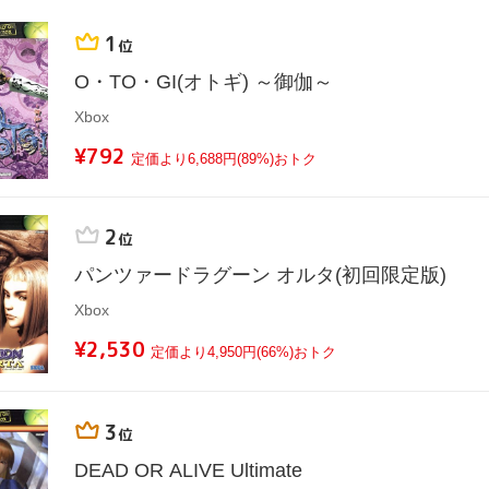
1
位
O・TO・GI(オトギ) ～御伽～
Xbox
¥792
定価より6,688円(89%)おトク
2
位
パンツァードラグーン オルタ(初回限定版)
Xbox
¥2,530
定価より4,950円(66%)おトク
3
位
DEAD OR ALIVE Ultimate