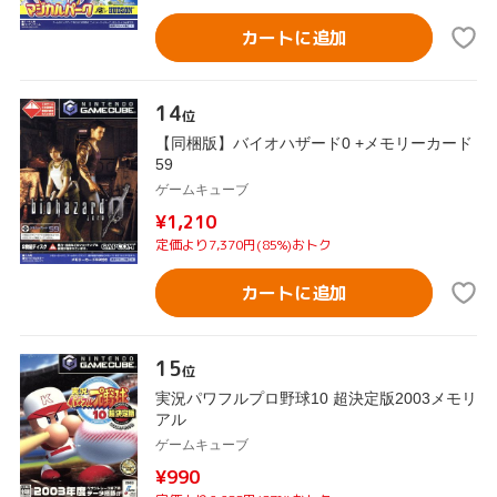
カートに追加
14
位
【同梱版】バイオハザード0 +メモリーカード
59
ゲームキューブ
¥1,210
定価より7,370円(85%)おトク
カートに追加
15
位
実況パワフルプロ野球10 超決定版2003メモリ
アル
ゲームキューブ
¥990