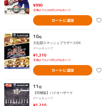
¥990
定価より5,086円(83%)おトク
カートに追加
10
位
大乱闘スマッシュブラザースDX
ゲームキューブ
¥1,210
定価より6,270円(83%)おトク
カートに追加
11
位
【同梱版】バイオハザード
ゲームキューブ
¥1,210