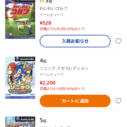
3
位
わいわいゴルフ
ゲームキューブ
¥528
定価より6,952円(92%)おトク
入荷お知らせ
4
位
ソニック メガコレクション
ゲームキューブ
¥2,200
定価より4,180円(65%)おトク
カートに追加
5
位