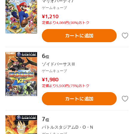
マリオパーティ7
ゲームキューブ
¥1,210
定価より4,866円(80%)おトク
カートに追加
6
位
ゾイドバーサスⅢ
ゲームキューブ
¥1,980
定価より5,500円(73%)おトク
カートに追加
7
位
バトルスタジアムD・O・N