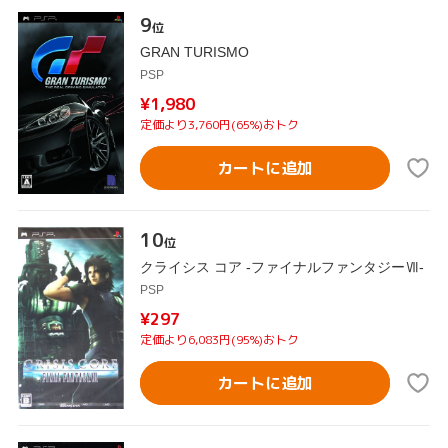
9
位
GRAN TURISMO
PSP
¥1,980
定価より3,760円(65%)おトク
カートに追加
10
位
クライシス コア -ファイナルファンタジーⅦ-
PSP
¥297
定価より6,083円(95%)おトク
カートに追加