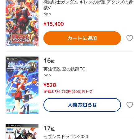
機動戦士ガンダム ギレンの野望 アクシズの脅
威V
PSP
¥15,400
カートに追加
16
位
英雄伝説 空の軌跡FC
PSP
¥528
定価より4,752円(90%)おトク
入荷お知らせ
17
位
セブンスドラゴン2020