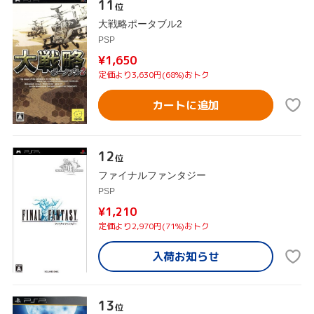
11
位
大戦略ポータブル2
PSP
¥1,650
定価より3,630円(68%)おトク
カートに追加
12
位
ファイナルファンタジー
PSP
¥1,210
定価より2,970円(71%)おトク
入荷お知らせ
13
位