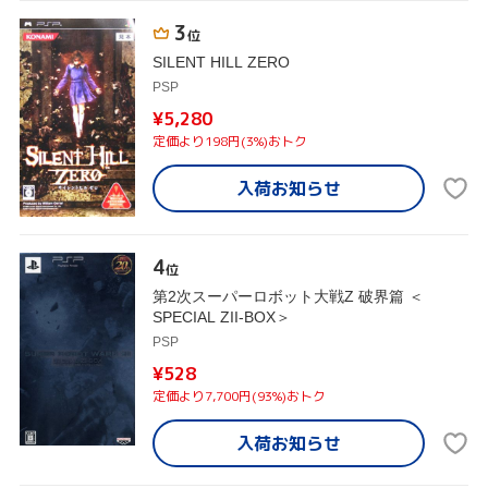
3
位
SILENT HILL ZERO
PSP
¥5,280
定価より198円(3%)おトク
入荷お知らせ
4
位
第2次スーパーロボット大戦Z 破界篇 ＜
SPECIAL ZII-BOX＞
PSP
¥528
定価より7,700円(93%)おトク
入荷お知らせ