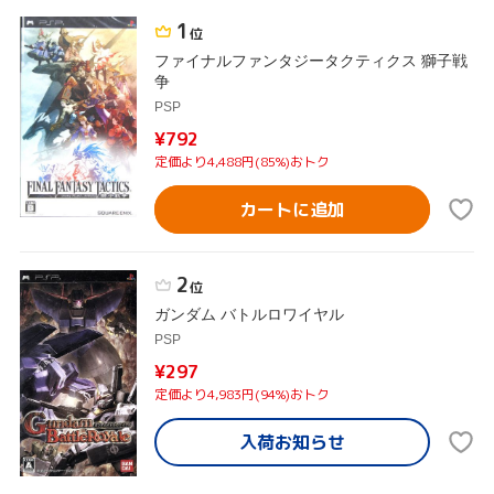
1
位
ファイナルファンタジータクティクス 獅子戦
争
PSP
¥792
定価より4,488円(85%)おトク
カートに追加
2
位
ガンダム バトルロワイヤル
PSP
¥297
定価より4,983円(94%)おトク
入荷お知らせ