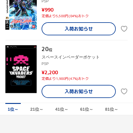
PSP
¥990
定価より5,588円(84%)おトク
入荷お知らせ
20
位
スペースインベーダーポケット
PSP
¥2,200
定価より1,980円(47%)おトク
入荷お知らせ
1位～
21位～
41位～
61位～
81位～