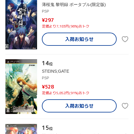
薄桜鬼 黎明録 ポータブル(限定版)
PSP
¥297
定価より7,183円(96%)おトク
入荷お知らせ
14
位
STEINS;GATE
PSP
¥528
定価より5,852円(91%)おトク
入荷お知らせ
15
位