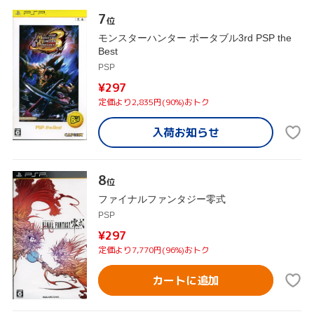
7
位
モンスターハンター ポータブル3rd PSP the
Best
PSP
¥297
定価より2,835円(90%)おトク
入荷お知らせ
8
位
ファイナルファンタジー零式
PSP
¥297
定価より7,770円(96%)おトク
カートに追加